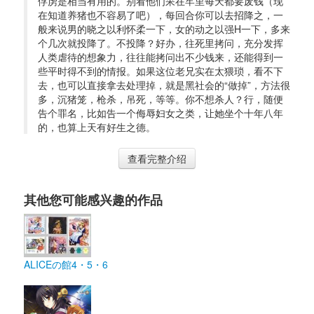
俘虏是相当有用的。别看他们呆在牢里每天都要废钱（现
在知道养猪也不容易了吧），每回合你可以去招降之，一
般来说男的晓之以利怀柔一下，女的动之以强H一下，多来
个几次就投降了。不投降？好办，往死里拷问，充分发挥
人类虐待的想象力，往往能拷问出不少钱来，还能得到一
些平时得不到的情报。如果这位老兄实在太猥琐，看不下
去，也可以直接拿去处理掉，就是黑社会的“做掉”，方法很
多，沉猪笼，枪杀，吊死，等等。你不想杀人？行，随便
告个罪名，比如告一个侮辱妇女之类，让她坐个十年八年
的，也算上天有好生之德。
查看完整介绍
其他您可能感兴趣的作品
ALICEの館4・5・6