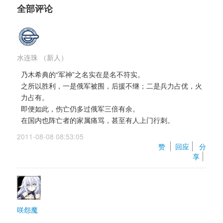
全部评论
水连珠
（新人）
乃木希典的“军神”之名实在是名不符实。
之所以胜利，一是俄军被围，后援不继；二是兵力占优，火
力占有。
即便如此，伤亡仍多过俄军三倍有余。
在国内也阵亡者的家属痛骂，甚至有人上门行刺。
2011-08-08 08:53:05 
赞 
回应
分
享
咲怨魔