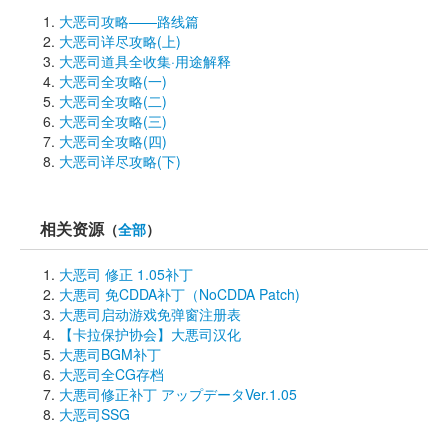
大恶司攻略——路线篇
大恶司详尽攻略(上)
大恶司道具全收集·用途解释
大恶司全攻略(一)
大恶司全攻略(二)
大恶司全攻略(三)
大恶司全攻略(四)
大恶司详尽攻略(下)
相关资源
（
全部
）
大恶司 修正 1.05补丁
大悪司 免CDDA补丁（NoCDDA Patch)
大悪司启动游戏免弹窗注册表
【卡拉保护协会】大悪司汉化
大悪司BGM补丁
大恶司全CG存档
大悪司修正补丁 アップデータVer.1.05
大恶司SSG