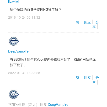
lfcxylwj
这个游戏的前身学院KING谁了解？
2016-10-24 05:11:32 
赞 
回应
分
享
DeepVampire
有SSG吗？这年代久远得内外都找不到了，KEI的网站也无
法下载了。
2022-01-31 18:33:28 
赞 
回应
分
享
飞翔的翅膀
（新人）
回复 
DeepVampire