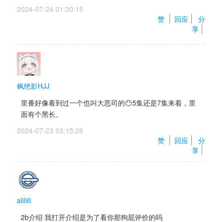
2024-07-24 01:30:15 
赞 
回应
分
享
枫绝影HJJ
里番好像看到过一个也叫大恶司的😶5集还是7集来着，里
面有个黑长。
2024-07-23 03:15:26 
赞 
回应
分
享
aliliili
2b介绍 我打开介绍是为了看你那狗屁评价的吗