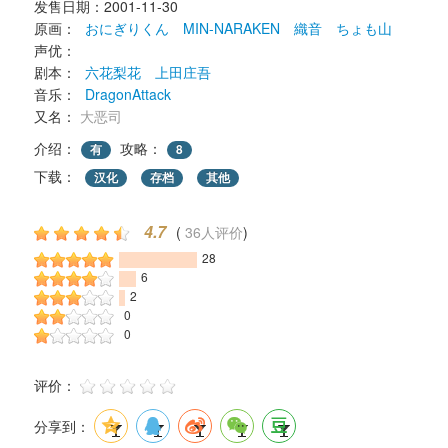
发售日期：2001-11-30 
原画： 
おにぎりくん
MIN-NARAKEN
織音
ちょも山
声优： 
剧本： 
六花梨花
上田庄吾
音乐： 
DragonAttack
又名： 
大恶司
介绍：
攻略：
有
8
下载： 
汉化
存档
其他
4.7
( 
36人评价
) 
28
6
2
0
0
评价： 
分享到：