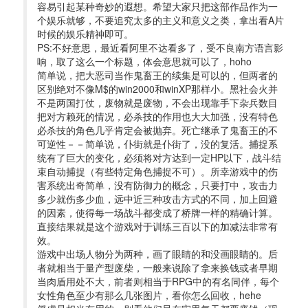
容易引起某种奇妙的遐想。希望大家只把这部作品作为一
个娱乐就够，不要追究太多的主义和意义之类，拿出看A片
时候的娱乐精神即可。 
PS:不好意思，最近看阿里不达看多了，受不良南方语言影
响，取了这么一个标题，体会意思就可以了，hoho 
简单说，把大恶司当作鬼畜王的续集是可以的，但两者的
区别绝对不像M$的win2000和winXP那样小。黑社会火并
不是两国打仗，废物就是废物，不会出现靠手下杂兵数目
把对方赖死的情况，必杀技的作用也大大加强，没有特色
必杀技的角色几乎肯定会被抛弃。死亡继承了鬼畜王的不
可逆性－－简单说，仆街就是仆街了，没的复活。捕捉系
统有了巨大的变化，必须将对方达到一定HP以下，战斗结
束自动捕捉（有些特定角色捕捉不可）。所幸游戏中的伤
害系统出奇简单，没有防御力的概念，只要打中，攻击力
多少就伤多少血，远中近三种攻击方式的不同，加上回避
的因素，使得每一场战斗都变成了桥牌一样的精确计算。
直接结果就是这个游戏对于训练三百以下的加减法非常有
效。 
游戏中出场人物分为两种，画了眼睛的和没画眼睛的。后
者就相当于量产型废柴，一般来说除了拿来换钱或者早期
当肉盾用处不大，前者则相当于RPG中的有名同伴，每个
女性角色至少有那么几张图片，看你怎么回收，hehe 