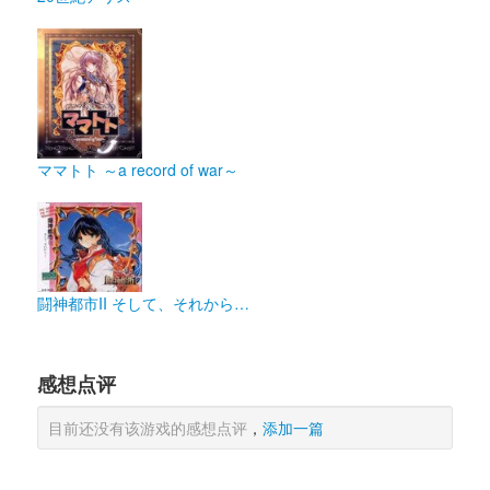
ママトト ～a record of war～
闘神都市II そして、それから…
感想点评
目前还没有该游戏的感想点评
，
添加一篇