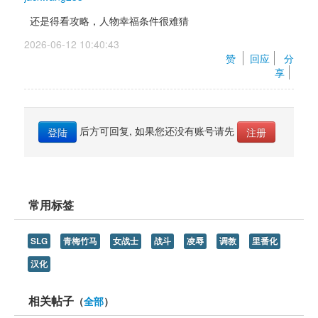
还是得看攻略，人物幸福条件很难猜
2026-06-12 10:40:43 
赞 
回应
分
享
后方可回复, 如果您还没有账号请先 
登陆
注册
常用标签
SLG
青梅竹马
女战士
战斗
凌辱
调教
里番化
汉化
相关帖子
（
全部
）