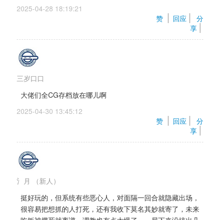
2025-04-28 18:19:21 
赞 
回应
分
享
三岁口口
大佬们全CG存档放在哪儿啊
2025-04-30 13:45:12 
赞 
回应
分
享
氵月
（新人）
挺好玩的，但系统有些恶心人，对面隔一回合就隐藏出场，
很容易把想抓的人打死，还有我收下莫名其妙就寄了，未来
吃饭被撑死就离谱。调教也有点太慢了，一局下来没搞出几