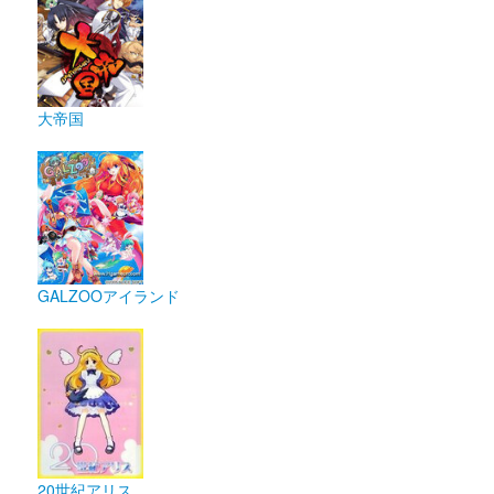
大帝国
GALZOOアイランド
20世紀アリス