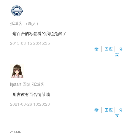
孤城客
（新人）
这百合的标签看的我也是醉了
2015-03-15 20:45:35 
赞 
回应
分
享
kjstart
回复 
孤城客
那古教有百合情节哦
2021-08-26 10:20:23 
赞 
回应
分
享
GANb