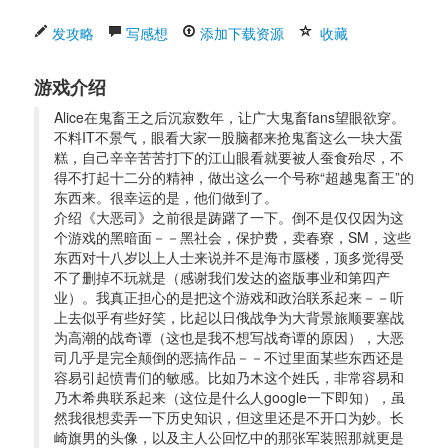
发攻略
写感想
添加下载资源
收藏
游戏介绍
Alice在鬼畜王之后沉寂数年，让广大鬼畜fans望眼欲穿。
不料IT不景气，眼看大家一股脑都来抢鬼畜这么一块大蛋
糕，自己辛辛苦苦打下的江山眼看就要被人蚕食殆尽，不
得不打起十二分的精神，做出这么一个号称“超越鬼畜王”的
东西来。很幸运的是，他们做到了。 
介绍《大恶司》之前很是踌躇了一下。倒不是仅仅因为这
个游戏的黑暗面－－黑社会，保护费，卖春寮，SM，这些
东西对十八岁以上人士来说并不是海市蜃楼，顶多觉得受
不了删掉不玩就是（感谢我们发达的盗版事业和第四产
业）。我真正担心的是把这个游戏和政治联系起来－－听
上去似乎有些好笑，比起以日俄战争为大背景旅顺要塞战
为高潮的战奇谭（这也是我不想写战奇谭的原因），大恶
司几乎是完全颠倒的恶搞作品－－不过里面某些东西还是
容易引起愤青们的敏感。比如乃木这个姓氏，非常容易和
乃木希典联系起来（这位是什么人google一下即知），虽
然我很想卖弄一下历史知识，但这里还是不开口为妙。长
崎旗男的头像，以及主人公回忆中的那张军装照那就更是