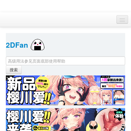
访客 
2DFan 
首页
找游戏 
下资源
目录
本月新作
站内动态
小组
KF Online