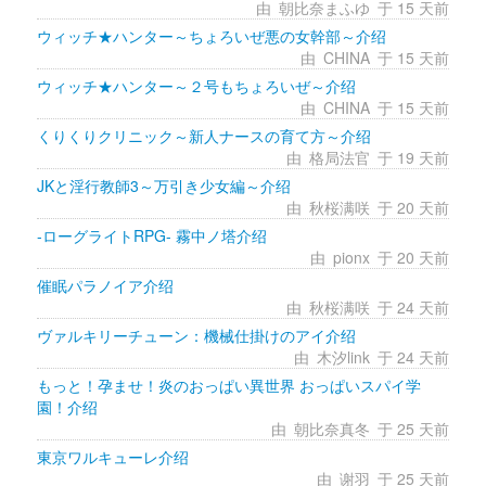
由 
朝比奈まふゆ
于 15 天前 
ウィッチ★ハンター～ちょろいぜ悪の女幹部～介绍
由 
CHINA
于 15 天前 
ウィッチ★ハンター～２号もちょろいぜ～介绍
由 
CHINA
于 15 天前 
くりくりクリニック～新人ナースの育て方～介绍
由 
格局法官
于 19 天前 
JKと淫行教師3～万引き少女編～介绍
由 
秋桜满咲
于 20 天前 
-ローグライトRPG- 霧中ノ塔介绍
由 
pionx
于 20 天前 
催眠パラノイア介绍
由 
秋桜满咲
于 24 天前 
ヴァルキリーチューン：機械仕掛けのアイ介绍
由 
木汐link
于 24 天前 
もっと！孕ませ！炎のおっぱい異世界 おっぱいスパイ学
園！介绍
由 
朝比奈真冬
于 25 天前 
東京ワルキューレ介绍
由 
谢羽
于 25 天前 