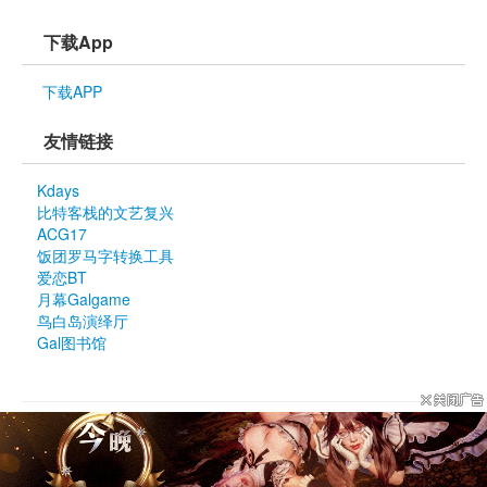
下载App
下载APP
友情链接
Kdays
比特客栈的文艺复兴
ACG17
饭团罗马字转换工具
爱恋BT
月幕Galgame
鸟白岛演绎厅
Gal图书馆
© Since 
2DFan
2005
版权声明
新手指引
使用帮助
站务反馈
域名线路