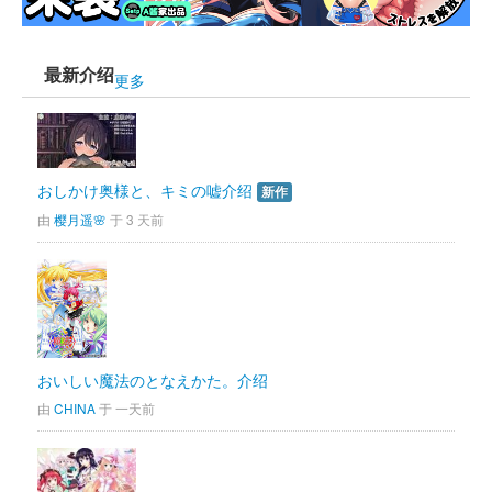
最新介绍
更多
おしかけ奥様と、キミの嘘介绍
新作
由 
樱月遥🌸
于 3 天前
おいしい魔法のとなえかた。介绍
由 
CHINA
于 一天前