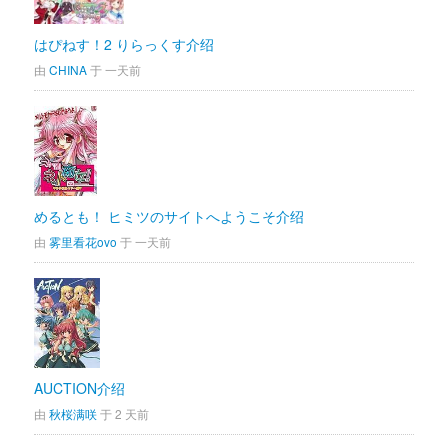
はぴねす！2 りらっくす介绍
由 
CHINA
于 一天前
めるとも！ ヒミツのサイトへようこそ介绍
由 
雾里看花ovo
于 一天前
AUCTION介绍
由 
秋桜满咲
于 2 天前