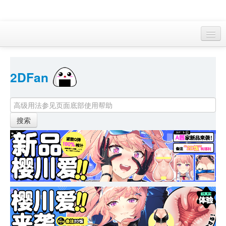
访客 
2DFan 
首页
找游戏 
下资源
目录
本月新作
站内动态
小组
KF Online