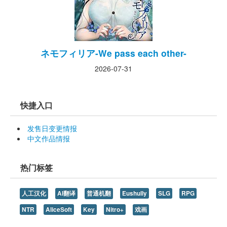
ネモフィリア-We pass each other-
2026-07-31
快捷入口
发售日变更情报
中文作品情报
热门标签
人工汉化
AI翻译
普通机翻
Eushully
SLG
RPG
NTR
AliceSoft
Key
Nitro+
戏画