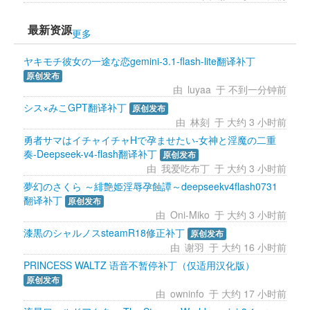
最新资源
更多
ヤキモチ彼女の一途な恋gemini-3.1-flash-lite翻译补丁
原创发布
由 
luyaa
于 不到一分钟前 
シス×みこGPT翻译补丁
原创发布
由 
林刻
于 大约 3 小时前 
勇者サマはイチャイチャHで孕ませたい-女神と淫魔の二重
奏-Deepseek-v4-flash翻译补丁
原创发布
由 
我爱吃布丁
于 大约 3 小时前 
夢幻のさくら ～緋艶姫淫辱孕蝕譚～deepseekv4flash0731
翻译补丁
原创发布
由 
Oni-Miko
于 大约 3 小时前 
漆黒のシャルノスsteamR18修正补丁
原创发布
由 
谢羽
于 大约 16 小时前 
PRINCESS WALTZ 语音不暂停补丁（仅适用汉化版）
原创发布
由 
owninfo
于 大约 17 小时前 