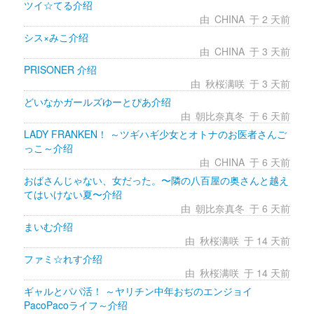
ツイ☆てる介绍
由 
CHINA
于 2 天前 
シス×みこ介绍
由 
CHINA
于 3 天前 
PRISONER 介绍
由 
秋桜满咲
于 3 天前 
どいなかガールズゆーとぴあ介绍
由 
朝比奈真冬
于 6 天前 
LADY FRANKEN！ ～ツギハギ少女とオトナのお医者さんご
っこ～介绍
由 
CHINA
于 6 天前 
おばさんじゃない、女だった。〜隣の八百屋の奥さんと越え
てはいけない夏〜介绍
由 
朝比奈真冬
于 6 天前 
まいむ介绍
由 
秋桜满咲
于 14 天前 
ファミ☆れす介绍
由 
秋桜满咲
于 14 天前 
ギャルとパパ活！ ～ヤリチン中年おぢのエンジョイ
PacoPacoライフ～介绍