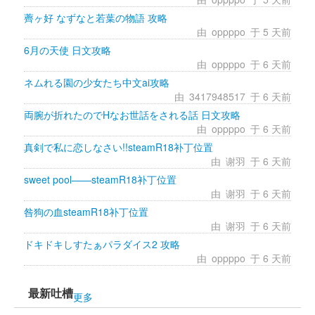
薺ヶ好 なずなと若葉の物語 攻略
由 
oppppo
于 5 天前 
6月の天使 日文攻略
由 
oppppo
于 6 天前 
ネムれる園の少女たち中文ai攻略
由 
3417948517
于 6 天前 
両腕が折れたのでHなお世話をされる話 日文攻略
由 
oppppo
于 6 天前 
真剣で私に恋しなさい!!steamR18补丁位置
由 
谢羽
于 6 天前 
sweet pool——steamR18补丁位置
由 
谢羽
于 6 天前 
咎狗の血steamR18补丁位置
由 
谢羽
于 6 天前 
ドキドキしすたぁパラダイス2 攻略
由 
oppppo
于 6 天前 
最新吐槽
更多