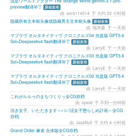
流星ワールドアクター The Strange World gemini-3.1-pro-
preview翻译补丁
原创发布
由 
sora114514
于 大约 22 小时前 
隐藏所有文本框头像或隐藏男主文本框头像
原创发布
由 
端木森
于 一天前 
マブラヴ オルタネイティヴ クロニクルズ04 光盘版 GPT5.6 
Sol+Deepseekv4 flash翻译补丁
原创发布
由 
LarryE
于 一天前 
マブラヴ オルタネイティヴ クロニクルズ03 光盘版 GPT5.6 
Sol+Deepseekv4 flash翻译补丁
原创发布
由 
LarryE
于 一天前 
マブラヴ オルタネイティヴ クロニクルズ02 光盘版 GPT5.6 
Sol+Deepseekv4 flash翻译补丁
原创发布
由 
LarryE
于 一天前 
これがルルゥのまちづくりっ全CG存档
由 
opeat
于 不到一分钟前 
頂き女子、いただきます～パパ活女子懲らしめ計画～全CG
存档
由 
JassNull
于 大约 4 小时前 
Grand Order 麻雀 合体版全CG存档