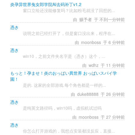
炎孕异世界兔女郎学院AI去码补丁v1.2
窗口立绘还没能修复吗？比如粉毛就没了回想的...
由 
赐予者
于 不到一分钟前 
憑き
说明之前已经打开了，但是窗口没出来，程序在...
由 
moonboss
于 6 分钟前 
憑き
win10，之前文件夹名字是（憑き）这个，...
由 
wdhz
于 11 分钟前 
もっと！孕ませ！炎のおっぱい異世界 おっぱいスパイ学
園！
是的. 这家的全部游戏.每个角色都是一样的...
由 
duke88888
于 26 分钟前 
憑き
是纯英文路径吗，win10吗，虚拟机试过吗 
由 
moonboss
于 27 分钟前 
憑き
你怎么打开游戏的，我想点安装都没反应，直接...