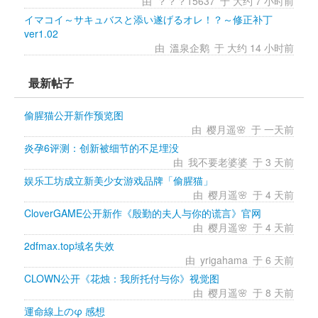
由 
？？？15637
于 大约 7 小时前 
イマコイ～サキュバスと添い遂げるオレ！？～修正补丁 
ver1.02
由 
溫泉企鹅
于 大约 14 小时前 
最新帖子
偷腥猫公开新作预览图
由 
樱月遥🌸
于 一天前 
炎孕6评测：创新被细节的不足埋没
由 
我不要老婆婆
于 3 天前 
娱乐工坊成立新美少女游戏品牌「偷腥猫」
由 
樱月遥🌸
于 4 天前 
CloverGAME公开新作《殷勤的夫人与你的谎言》官网
由 
樱月遥🌸
于 4 天前 
2dfmax.top域名失效
由 
yrigahama
于 6 天前 
CLOWN公开《花烛：我所托付与你》视觉图
由 
樱月遥🌸
于 8 天前 
運命線上のφ 感想