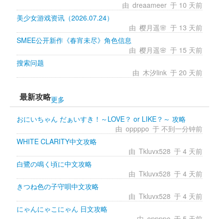
由 
dreaameer
于 10 天前 
美少女游戏资讯（2026.07.24）
由 
樱月遥🌸
于 13 天前 
SMEE公开新作《春宵未尽》角色信息
由 
樱月遥🌸
于 15 天前 
搜索问题
由 
木汐link
于 20 天前 
最新攻略
更多
おにいちゃん だぁいすき！～LOVE？ or LIKE？～ 攻略
由 
oppppo
于 不到一分钟前 
WHITE CLARITY中文攻略
由 
Tkluvx528
于 4 天前 
白鷺の鳴く頃に中文攻略
由 
Tkluvx528
于 4 天前 
きつね色の子守唄中文攻略
由 
Tkluvx528
于 4 天前 
にゃんにゃこにゃん 日文攻略
由 
oppppo
于 5 天前 