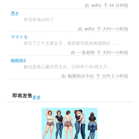
由 
wdhz
于 44 分钟前 
憑き
有没有免cd补丁 
由 
wdhz
于 大约一小时前 
ママトモ
推完了三个主要女主，感觉紫毛线体验感最好，...
由 
一条老狗
于 大约一小时前 
催眠術2
貌似是真心嫌弃男主怂，记得有个dlc男主只...
由 
帕斯特尔卡拉
于 大约 2 小时前 
即将发售
更多