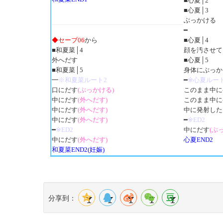
■心夏│2
■心夏│3
ぶっかける
━
◆セーブ06
から
■心夏│4
■和夏菜│4
顔を汚させて
外へだす
■心夏│5
■和夏菜│5
身体にぶっか
━
※和夏菜ルート2
━
※心夏ルー
口にだす
(ぶっかける)
このまま中に
中にだす
(外へだす)
このまま中に
中にだす
(外へだす)
中に発射した
中にだす
(外へだす)
━
※ED2
━
※ED2
中にだす
(ぶ
中にだす
(外へだす)
心夏END2
和夏菜END2(妊娠)
分享到：