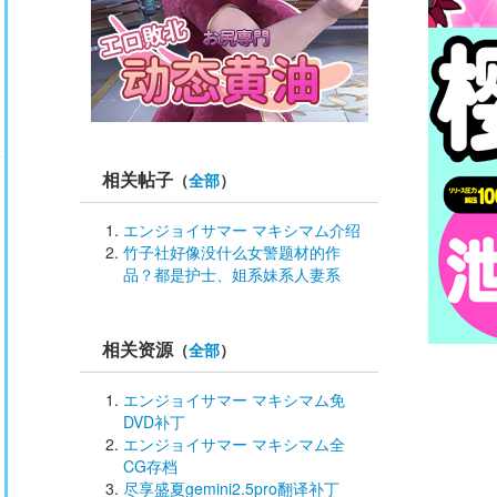
相关帖子
（
全部
）
エンジョイサマー マキシマム介绍
竹子社好像没什么女警题材的作
品？都是护士、姐系妹系人妻系
相关资源
（
全部
）
エンジョイサマー マキシマム免
DVD补丁
エンジョイサマー マキシマム全
CG存档
尽享盛夏gemini2.5pro翻译补丁