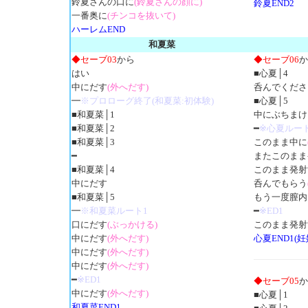
鈴夏さんの口に
(鈴夏さんの顔に)
鈴夏END2
一番奥に
(チンコを抜いて)
ハーレムEND
和夏菜
◆セーブ03
から
◆セーブ06
か
はい
■心夏│4
中にだす
(外へだす)
呑んでくださ
━
※プロローグ終了(和夏菜:初体験)
■心夏│5
■和夏菜│1
中にぶちまけ
■和夏菜│2
━
※心夏ルー
■和夏菜│3
このまま中に
━
またこのまま
■和夏菜│4
このまま発射
中にだす
呑んでもらう
■和夏菜│5
もう一度膣内
━
※和夏菜ルート1
━
※ED1
口にだす
(ぶっかける)
このまま発射
中にだす
(外へだす)
心夏END1(妊
中にだす
(外へだす)
中にだす
(外へだす)
━
※ED1
◆セーブ05
か
中にだす
(外へだす)
■心夏│1
和夏菜END1