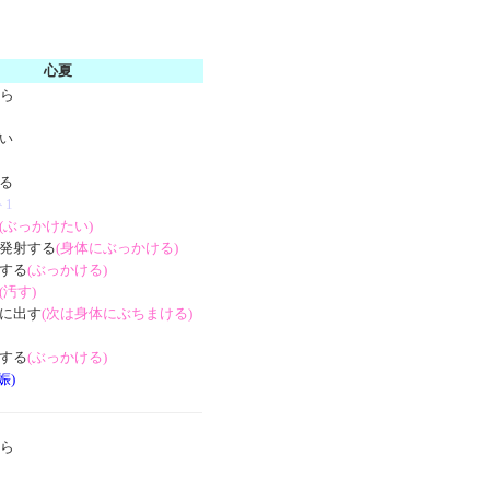
心夏
ら
い
る
ト1
(ぶっかけたい)
発射する
(身体にぶっかける)
する
(ぶっかける)
(汚す)
に出す
(次は身体にぶちまける)
する
(ぶっかける)
娠)
ら