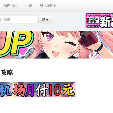
站内动态
小组
KF Online
ム攻略