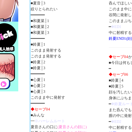
■夏音│3
呑んでほしい
絞りとられたい
このまま中に
━━━━━━
谷間に発射し
■和夏菜│1
このままぶち
■和夏菜│2
━
※ED1
■和夏菜│3
中に射精する
━━━━━━
鈴夏END1(妊
■鈴夏│1
このまま発射する
このまま発射する
◆セーブ04
か
■鈴夏│2
■今日は何も
■鈴夏│3
━
━━━━━━
◆セーブ06
■心夏│1
■鈴夏│4
■心夏│2
■鈴夏│5
■心夏│3
顔を汚したい
このまま中に発射す
身体にぶちま
━━━━━━
━
※鈴夏ルー
◆セーブ04
また呑んでも
■みんな
膣の中に発射
━
※ハーレムルート
━
※ED2
夏音さんの口に
(夏音さんの顔に)
中に射精する