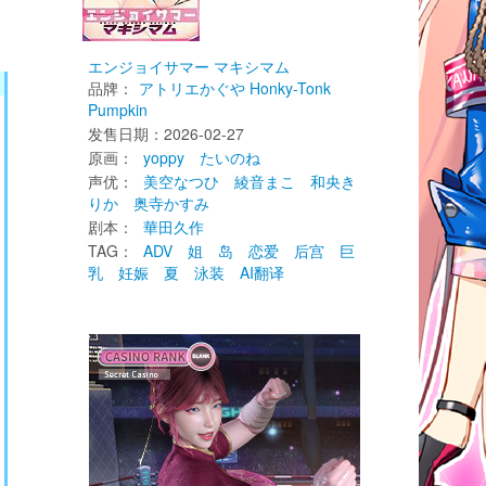
エンジョイサマー マキシマム
品牌：
アトリエかぐや Honky-Tonk 
Pumpkin
发售日期：2026-02-27 
原画： 
yoppy
たいのね
声优： 
美空なつひ
綾音まこ
和央き
りか
奥寺かすみ
剧本： 
華田久作
TAG： 
ADV
姐
岛
恋爱
后宫
巨
乳
妊娠
夏
泳装
AI翻译