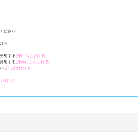
ください
ける
ト2
発射する
(外にぶちまける)
発射する
(身体にぶちまける)
い
(ぶっかけたい)
っかける)