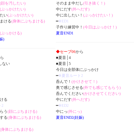
(顔を汚したい)
そのまま中だし
(引き抜く！)
(ぶっかけたい)
中にだす
(外へだす)
たい
(ぶっかけたい)
中に出したい！
(ぶっかけたい！)
まける
(身体にぶちまける)
━
※ED1
子作り練習中！
(今日はぶっかけ！)
(ぶっかける)
夏音END1
娠)
◆セーブ06
から
ら
■夏音│4
しない
■夏音│5
今日は全部体にぶっかけ
━
※夏音ルート2
呑んで！
(かけさせて！)
奥で感じさせる
(外でも感じてもらう)
呑んでください
(かけさせてください)
ける
中にだす
(外へだす)
ト2
━
※ED2
らう
(顔にぶちまける)
中にっ
(外にっ)
する
(身体にぶちまける)
夏音END2(妊娠)
(身体にぶちまける)