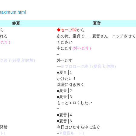
rmaximum.html
鈴夏
夏音
ら
◆セーブ02
から
れる
あの俺、童貞で……夏音さん、エッチさせて
へだす)
ください
中にだす
(外へだす)
━
グ終了(鈴夏:初体験)
外へだす
━
※プロローグ終了(夏音:初体験)
■夏音│1
かけたい！
咄嗟に引き抜く
■夏音│2
■夏音│3
もっとエロくしたい
━
■夏音│4
■夏音│5
発射
今日はひたすら中に注ぐ
ト1
━
※夏音ルート1