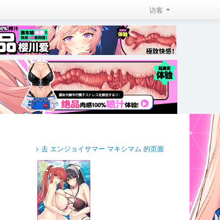
访客 
> 去 エンジョイサマー マキシマム 的页面