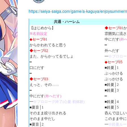
https://seiya-saiga.com/game/a-kaguya/enjoysumme
共通・ハーレム
【はじめから】
◆セーブ01
か
※名前設定
雰囲気に流さ
◆セーブ01
中にだす
(外
からかわれてると思う
━
◆セーブ02
外へだす
また、からかってるでしょ
━
※プロロー
━
◆セーブ05
口にだす
■鈴夏│1
━
ぶっかける
◆セーブ03
ぶっかける
えっと、その……
■鈴夏│2
━
■鈴夏│3
中にだす
(外へだす)
━
━
※プロローグ終了(心夏:初体験)
■鈴夏│4
■夏音│1
■鈴夏│5
そのまま絞り出される
呑んでほしい
そのまま中だし
このまま中に
■夏音│2
━
※鈴夏ルー