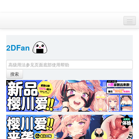
访客 
2DFan 
首页
找游戏 
下资源
目录
本月新作
站内动态
小组
KF Online