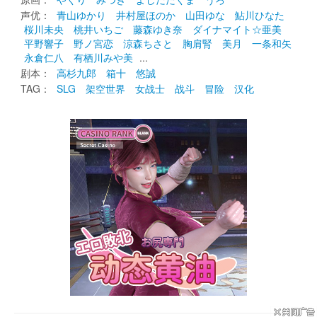
声优： 
青山ゆかり
井村屋ほのか
山田ゆな
鮎川ひなた
桜川未央
桃井いちご
藤森ゆき奈
ダイナマイト☆亜美
平野響子
野ノ宮恋
涼森ちさと
胸肩腎
美月
一条和矢
永倉仁八
有栖川みや美
... 
剧本： 
高杉九郎
箱十
悠誠
TAG： 
SLG
架空世界
女战士
战斗
冒险
汉化