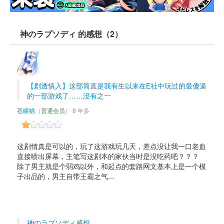
神のラプソディ 的感想（2）
【剧透慎入】这部简直是我有生以来在E社中玩过的最傻逼
的一部游戏了……没有之一
苍瞳猫
（
普通会员
） 8 年多
这剧情真是可以的，玩了这游戏玩几天，差点没让我一口老血
直接喷出屏幕，主笔写这剧本的家伙当时是没吃药吧？？？ 
除了男主就是个弱鸡以外，和起点的套路网文基本上是一个模
子出品的，男主自带王霸之气... 
神のラプソディ感想