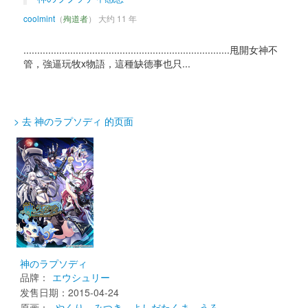
coolmint
（
殉道者
） 大约 11 年
...........................................................................甩開女神不
管，強逼玩牧x物語，這種缺德事也只... 
> 去 神のラプソディ 的页面
神のラプソディ
品牌：
エウシュリー
发售日期：2015-04-24 
原画： 
やくり
みつき
よしだたくま
うろ