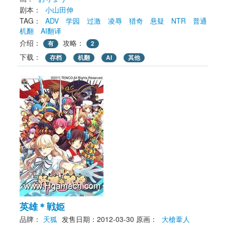
剧本： 
小山田伸
TAG： 
ADV
学园
过激
凌辱
猎奇
悬疑
NTR
普通
机翻
AI翻译
介绍：
攻略：
有
2
下载： 
存档
机翻
AI
其他
英雄＊戦姫
品牌：
天狐
发售日期：2012-03-30
原画： 
大槍葦人