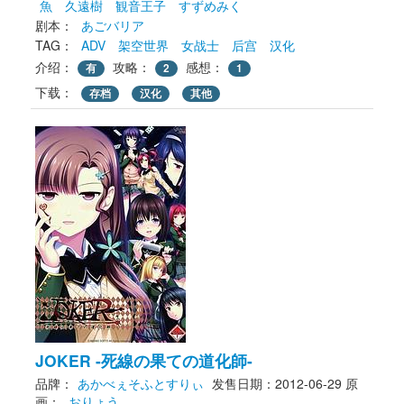
魚
久遠樹
観音王子
すずめみく
剧本： 
あごバリア
TAG： 
ADV
架空世界
女战士
后宫
汉化
介绍：
攻略：
感想：
有
2
1
下载： 
存档
汉化
其他
JOKER -死線の果ての道化師-
品牌：
あかべぇそふとすりぃ
发售日期：2012-06-29
原
画： 
おりょう