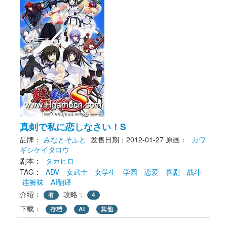
真剣で私に恋しなさい！S
品牌：
みなとそふと
发售日期：2012-01-27
原画： 
カワ
ギシケイタロウ
剧本： 
タカヒロ
TAG： 
ADV
女武士
女学生
学园
恋爱
喜剧
战斗
连裤袜
AI翻译
介绍：
攻略：
有
4
下载： 
存档
AI
其他