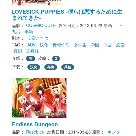
LOVESICK PUPPIES -僕らは恋するために生
まれてきた-
品牌：
COSMIC CUTE
发售日期：2013-03-22
原画： 
三
九呂
羊箱
剧本： 
安堂こたつ
TAG： 
ADV
汉化
青梅竹马
女学生
学园
同居
恋爱
喜剧
连裤袜
介绍：
攻略：
有
2
下载： 
汉化
存档
其他
Endless Dungeon
品牌：
Rosebleu
发售日期：2014-03-28
原画： 
キンタ