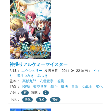
神採りアルケミーマイスター
品牌：
エウシュリー
发售日期：2011-04-22
原画： 
やく
り
鳩月つみき
みつき
剧本： 
高杉九郎
八雲意宇
若葉
TAG： 
RPG
架空世界
战斗
魔法
冒险
女战士
汉化
介绍：
攻略：
有
2
下载： 
汉化
存档
其他