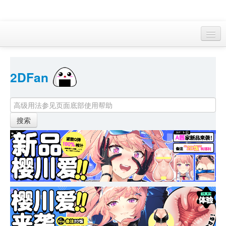
访客 
2DFan 
首页
找游戏 
下资源
目录
本月新作
站内动态
小组
KF Online