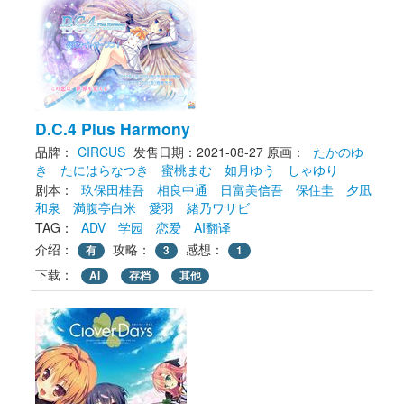
D.C.4 Plus Harmony
品牌：
CIRCUS
发售日期：2021-08-27
原画： 
たかのゆ
き
たにはらなつき
蜜桃まむ
如月ゆう
しゃゆり
剧本： 
玖保田桂吾
相良中通
日富美信吾
保住圭
夕凪
和泉
満腹亭白米
愛羽
緒乃ワサビ
TAG： 
ADV
学园
恋爱
AI翻译
介绍：
攻略：
感想：
有
3
1
下载： 
AI
存档
其他