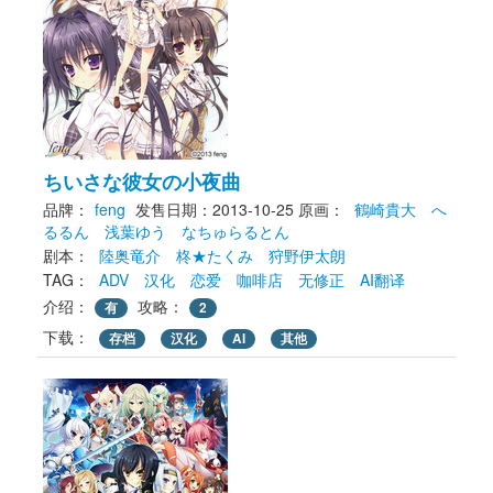
ちいさな彼女の小夜曲
品牌：
feng
发售日期：2013-10-25
原画： 
鶴崎貴大
へ
るるん
浅葉ゆう
なちゅらるとん
剧本： 
陸奥竜介
柊★たくみ
狩野伊太朗
TAG： 
ADV
汉化
恋爱
咖啡店
无修正
AI翻译
介绍：
攻略：
有
2
下载： 
存档
汉化
AI
其他