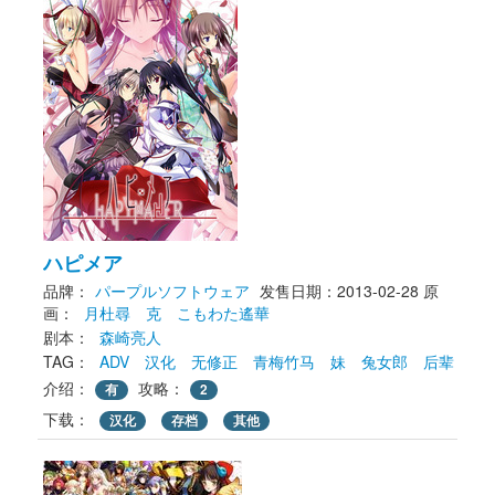
ハピメア
品牌：
パープルソフトウェア
发售日期：2013-02-28
原
画： 
月杜尋
克
こもわた遙華
剧本： 
森崎亮人
TAG： 
ADV
汉化
无修正
青梅竹马
妹
兔女郎
后辈
介绍：
攻略：
有
2
下载： 
汉化
存档
其他