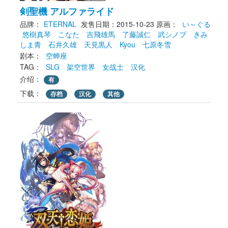
剣聖機 アルファライド
品牌：
ETERNAL
发售日期：2015-10-23
原画： 
い～ぐる
悠樹真琴
こなた
吉飛雄馬
了藤誠仁
武シノブ
きみ
しま青
石井久雄
天見黒人
Kyou
七原冬雪
剧本： 
空蝉座
TAG： 
SLG
架空世界
女战士
汉化
介绍：
有
下载： 
存档
汉化
其他