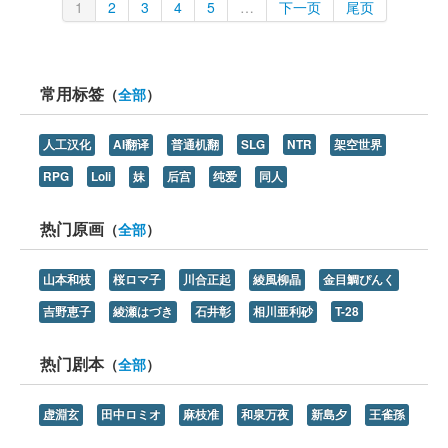
1
2
3
4
5
…
下一页
尾页
常用标签
（
全部
）
人工汉化
AI翻译
普通机翻
SLG
NTR
架空世界
RPG
Loli
妹
后宫
纯爱
同人
热门原画
（
全部
）
山本和枝
桜ロマ子
川合正起
綾風柳晶
金目鯛ぴんく
吉野恵子
綾瀬はづき
石井彰
相川亜利砂
T-28
热门剧本
（
全部
）
虚淵玄
田中ロミオ
麻枝准
和泉万夜
新島夕
王雀孫