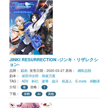
JINKI RESURRECTION -ジンキ・リザレクシ
ョン-
品牌：
戯画
发售日期：2020-03-27
原画： 
綱島志朗
剧本： 
保田沖次郎
和泉万夜
TAG： 
ADV
科幻
凌辱
战斗
机器人
E-mote
AI翻译
介绍：
攻略：
有
1
下载： 
存档
AI
其他