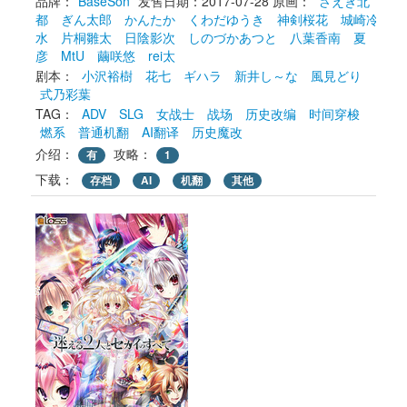
品牌：
BaseSon
发售日期：2017-07-28
原画： 
さえき北
都
ぎん太郎
かんたか
くわだゆうき
神剣桜花
城崎冷
水
片桐雛太
日陰影次
しのづかあつと
八葉香南
夏
彦
MtU
繭咲悠
rei太
剧本： 
小沢裕樹
花七
ギハラ
新井し～な
風見どり
式乃彩葉
TAG： 
ADV
SLG
女战士
战场
历史改编
时间穿梭
燃系
普通机翻
AI翻译
历史魔改
介绍：
攻略：
有
1
下载： 
存档
AI
机翻
其他