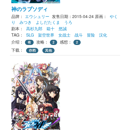
神のラプソディ
品牌：
エウシュリー
发售日期：2015-04-24
原画： 
やく
り
みつき
よしだたくま
うろ
剧本： 
高杉九郎
箱十
悠誠
TAG： 
SLG
架空世界
女战士
战斗
冒险
汉化
介绍：
攻略：
感想：
有
2
2
下载： 
存档
其他