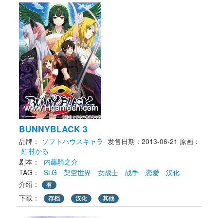
BUNNYBLACK 3
品牌：
ソフトハウスキャラ
发售日期：2013-06-21
原画： 
紅村かる
剧本： 
内藤騎之介
TAG： 
SLG
架空世界
女战士
战争
恋爱
汉化
介绍：
有
下载： 
存档
汉化
其他