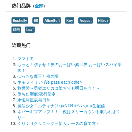
热门品牌
（
全部
）
Eushully
Elf
AliceSoft
Key
August
Nitro+
戏画
Leaf
近期热门
ママトモ
もっと！孕ませ！炎のおっぱい異世界 おっぱいスパイ学
園！
ぼっちな魔王と俺の塔
ネモフィリア-We pass each other-
救世譚～勇者エリカは堕ちても明日を向く～
堕ちた聖痕:夜行伝令
永恒与星辰与日常
魔法少女ヨルティナ(1○)#NTR #即ハメ #生配信
ネバーギブアップ！！～夜はスリーカウント取られまく
り～
くりくりクリニック～新人ナースの育て方～