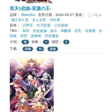
双天†恋姫‐至源の王‐
品牌：
BaseSon
发售日期：2024-09-27
原画： 
こ～ちゃ
瀬之本久史
ぎん太郎
月杜尋
剧本： 
日野亘
式乃彩葉
小沢裕樹
TAG： 
ADV
历史改编
战斗
AI翻译
巨乳
马尾辫
长
筒袜
后宫
连裤袜
历史魔改
介绍：
攻略：
感想：
有
1
2
下载： 
存档
AI
其他