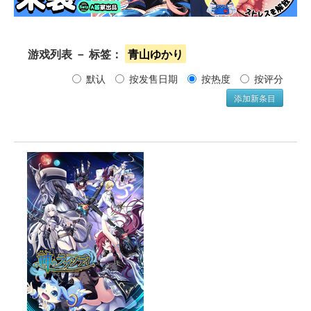
游戏列表 － 标签： 
青山ゆかり
默认 
按发售日期 
按热度 
按评分 
添加新条目