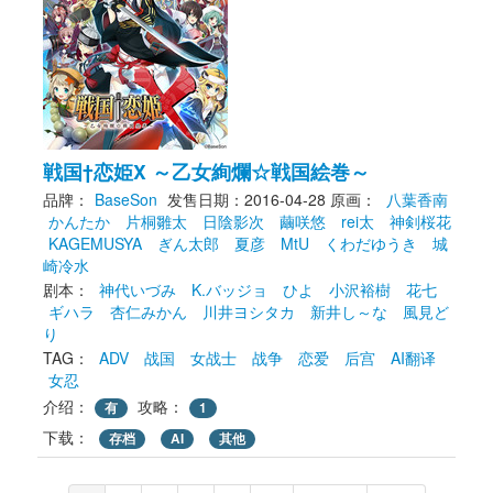
戦国†恋姫X ～乙女絢爛☆戦国絵巻～
品牌：
BaseSon
发售日期：2016-04-28
原画： 
八葉香南
かんたか
片桐雛太
日陰影次
繭咲悠
rei太
神剣桜花
KAGEMUSYA
ぎん太郎
夏彦
MtU
くわだゆうき
城
崎冷水
剧本： 
神代いづみ
K.バッジョ
ひよ
小沢裕樹
花七
ギハラ
杏仁みかん
川井ヨシタカ
新井し～な
風見ど
り
TAG： 
ADV
战国
女战士
战争
恋爱
后宫
AI翻译
女忍
介绍：
攻略：
有
1
下载： 
存档
AI
其他