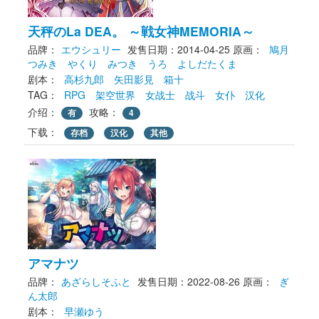
天秤のLa DEA。 ～戦女神MEMORIA～
品牌：
エウシュリー
发售日期：2014-04-25
原画： 
鳩月
つみき
やくり
みつき
うろ
よしだたくま
剧本： 
高杉九郎
矢田影見
箱十
TAG： 
RPG
架空世界
女战士
战斗
女仆
汉化
介绍：
攻略：
有
4
下载： 
存档
汉化
其他
アマナツ
品牌：
あざらしそふと
发售日期：2022-08-26
原画： 
ぎ
ん太郎
剧本： 
早瀬ゆう