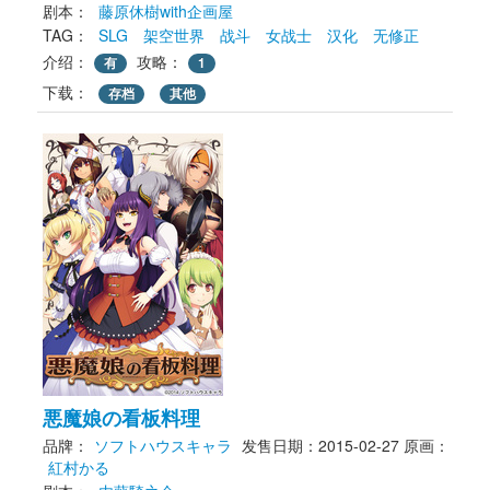
剧本： 
藤原休樹with企画屋
TAG： 
SLG
架空世界
战斗
女战士
汉化
无修正
介绍：
攻略：
有
1
下载： 
存档
其他
悪魔娘の看板料理
品牌：
ソフトハウスキャラ
发售日期：2015-02-27
原画： 
紅村かる