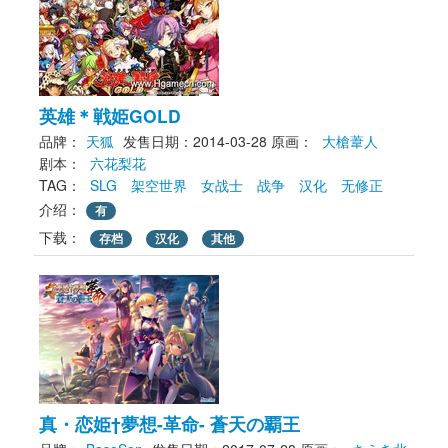
英雄＊戦姫GOLD
品牌：
天狐
发售日期：2014-03-28
原画： 
大槍葦人
剧本： 
六花梨花
TAG： 
SLG
架空世界
女战士
战争
汉化
无修正
介绍：
有
下载： 
存档
汉化
其他
真・恋姫†夢想-革命- 蒼天の覇王