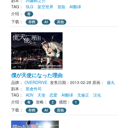
剧本： 
内藤騎之介
TAG： 
SLG
架空世界
冒险
AI翻译
介绍：
有
下载： 
存档
AI
其他
僕が天使になった理由
品牌：
OVERDRIVE
发售日期：2013-02-28
原画： 
藤丸
剧本： 
那倉怜司
TAG： 
ADV
天使
恋爱
AI翻译
无修正
汉化
介绍：
攻略：
感想：
有
2
1
下载： 
存档
AI
其他