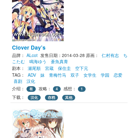
Clover Day’s
品牌：
ALcot
发售日期：2014-03-28
原画： 
仁村有志
ち
こたむ
鳴海ゆう
蒼魚真青
剧本： 
瀬尾順
宮蔵
保住圭
空下元
TAG： 
ADV
妹
青梅竹马
双子
女学生
学园
恋爱
喜剧
汉化
介绍：
攻略：
感想：
有
4
1
下载： 
汉化
存档
其他