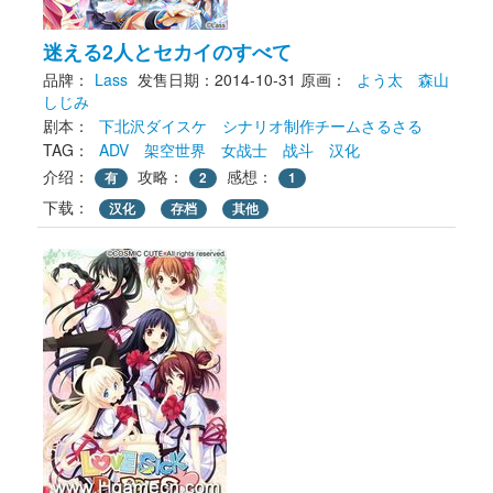
迷える2人とセカイのすべて
品牌：
Lass
发售日期：2014-10-31
原画： 
よう太
森山
しじみ
剧本： 
下北沢ダイスケ
シナリオ制作チームさるさる
TAG： 
ADV
架空世界
女战士
战斗
汉化
介绍：
攻略：
感想：
有
2
1
下载： 
汉化
存档
其他