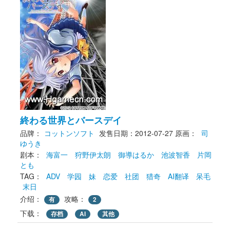
終わる世界とバースデイ
品牌：
コットンソフト
发售日期：2012-07-27
原画： 
司
ゆうき
剧本： 
海富一
狩野伊太朗
御導はるか
池波智香
片岡
とも
TAG： 
ADV
学园
妹
恋爱
社团
猎奇
AI翻译
呆毛
末日
介绍：
攻略：
有
2
下载： 
存档
AI
其他