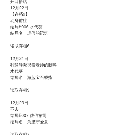
开口搭话
12月22日
【存档9】
动身前往
结局E006 水代葵
结局名：虚假的记忆
读取存档6
12月21日
我静静凝视着老师的眼眸……
水代葵
结局名：海蓝宝石戒指
读取存档9
12月23日
不去
结局E007 佐伯祐司
结局名：为坚守爱意
读取存档7