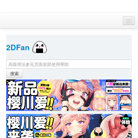
访客 
2DFan 
首页
找游戏 
下资源
目录
本月新作
站内动态
小组
KF Online