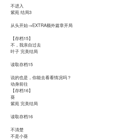
不进入
紫苑 结局3
从头开始→EXTRA额外篇章开局
【存档15】
不，我亲自过去
叶子 完美结局
读取存档15
说的也是，你能去看看情况吗？
动身前往
【存档16】
葵
紫苑 完美结局
读取存档16
不清楚
不是小葵