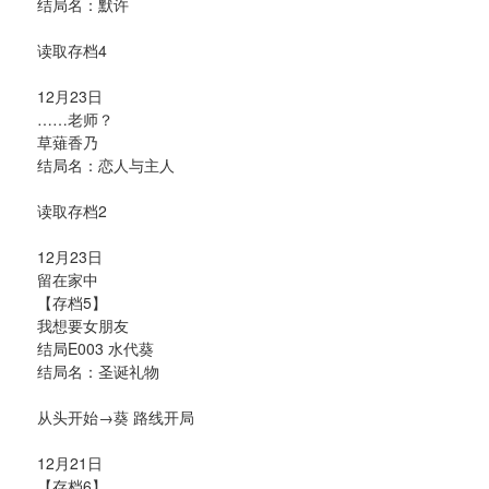
结局名：默许
读取存档4
12月23日
……老师？
草薙香乃
结局名：恋人与主人
读取存档2
12月23日
留在家中
【存档5】
我想要女朋友
结局E003 水代葵
结局名：圣诞礼物
从头开始→葵 路线开局
12月21日
【存档6】