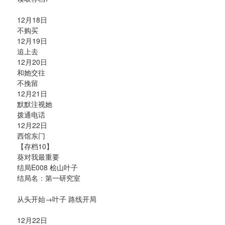
12月18日
不购买
12月19日
追上去
12月20日
和她交往
不挽留
12月21日
默默注视她
拨通电话
12月22日
西馆东门
【存档10】
葵对我最重要
结局E008 桧山叶子
结局名：第一研究室
从头开始→叶子 路线开局
12月22日