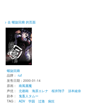
> 去 螺旋回廊 的页面
螺旋回廊
品牌：
ruf
发售日期：2000-01-14 
原画： 
南風麗魔
声优： 
北都南
海原エレナ
桜井翔子
須本綾奈
剧本： 
鬼畜人タムー
TAG： 
ADV
学园
过激
疯狂