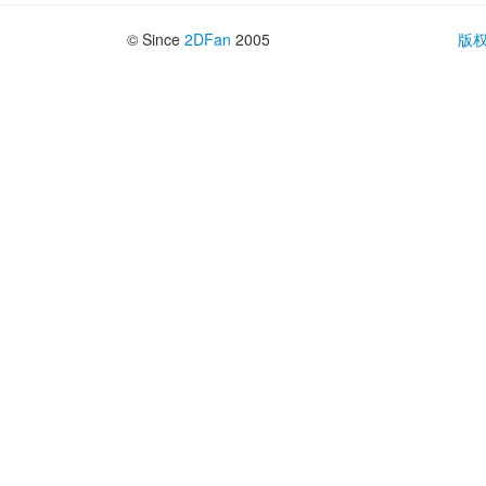
© Since 
2DFan
2005
版