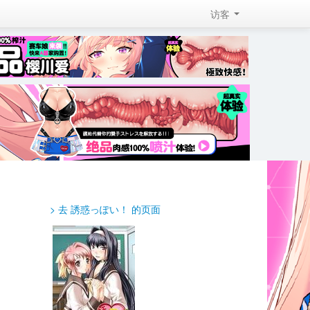
访客 
> 去 誘惑っぽい！ 的页面