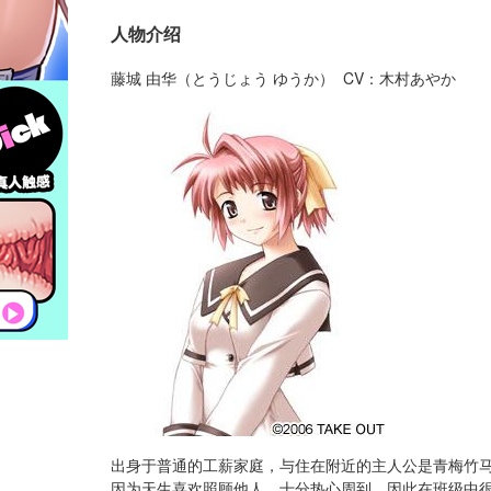
人物介绍
藤城 由华（とうじょう ゆうか） CV：木村あやか
出身于普通的工薪家庭，与住在附近的主人公是青梅竹
因为天生喜欢照顾他人、十分热心周到，因此在班级中