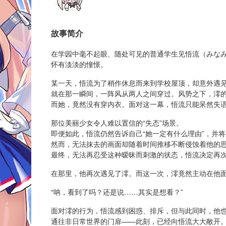
故事简介
在学园中毫不起眼、随处可见的普通学生见悟流（みな
怀有淡淡的憧憬。
某一天，悟流为了稍作休息而来到学校屋顶，却意外遇
就在那一瞬间，一阵风从两人之间穿过。风势之下，澪
而她，竟然没有穿内衣。面对这一幕，悟流只能呆然失
那位美丽少女令人难以置信的“失态”场景。
即便如此，悟流仍然告诉自己“她一定有什么理由”，并
然而，无法抹去的画面却随着时间推移不断侵蚀着他的
最终，无法再忍受这种暧昧而刺激的状态，悟流决定再
在那里，他再次遇见了澪。而这一次，澪竟然主动在他
“呐，看到了吗？还是说……其实是想看？”
面对澪的行为，悟流感到困惑、排斥，但与此同时，他
通往非日常世界的门扉——此刻，已经向悟流大大敞开