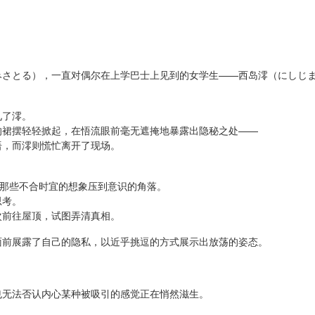
みさとる），一直对偶尔在上学巴士上见到的女学生——西岛澪（にしじ
见了澪。
的裙摆轻轻掀起，在悟流眼前毫无遮掩地暴露出隐秘之处——
语，而澪则慌忙离开了现场。
将那些不合时宜的想象压到意识的角落。
思考。
次前往屋顶，试图弄清真相。
面前展露了自己的隐私，以近乎挑逗的方式展示出放荡的姿态。
也无法否认内心某种被吸引的感觉正在悄然滋生。
。