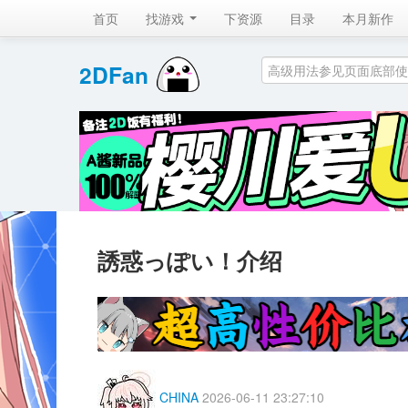
首页
找游戏 
下资源
目录
本月新作
2DFan 
誘惑っぽい！介绍
CHINA
2026-06-11 23:27:10