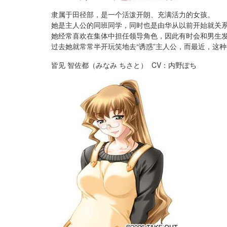
隶属于田径部，是一个活泼开朗、充满活力的女孩。
她是主人公的同班同学，同时也是由华从以前开始就关
她经常喜欢在集体中担任领导角色，因此有时会和男生发
过去她就常常半开玩笑地去“诱惑”主人公，而最近，这
皆见 智佐都（みなみ ちさと） CV：内野ぽち