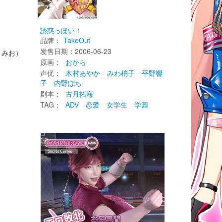
誘惑っぽい！
品牌：
TakeOut
发售日期：2006-06-23 
まみお）
原画： 
おから
声优： 
木村あやか
みわ梢子
平野響
子
内野ぽち
剧本： 
古月拓海
TAG： 
ADV
恋爱
女学生
学园