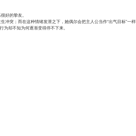
系很好的挚友。
生冲突；而在这种情绪发泄之下，她偶尔会把主人公当作“出气目标”一样
种行为却不知为何逐渐变得停不下来。