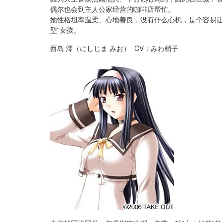
偶尔也会到主人公家经营的咖啡店帮忙。
她性格坦率温柔、心地善良，没有什么心机，是个容易让
型”女孩。
西岛 澪（にしじま みお） CV：みわ梢子