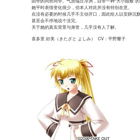
由华的同班同学。气质端庄冷冽，自带一种“大小姐般”
她平时表情变化很少，但本人对此并没有特别在意。
在没有必要的时候几乎不主动开口，因此给人以安静沉
甚至会不停地说个没完。
关于她的真实背景与身世，几乎没有人了解。
喜多里 好美（きたざと よしみ） CV：平野響子