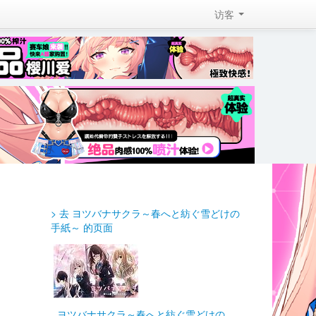
访客 
> 去 ヨツバナサクラ～春へと紡ぐ雪どけの
手紙～ 的页面
ヨツバナサクラ～春へと紡ぐ雪どけの