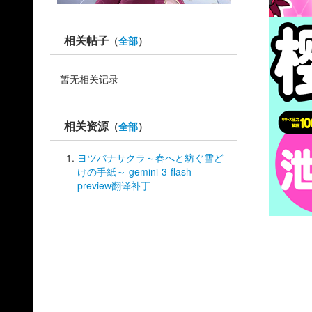
相关帖子
（
全部
）
暂无相关记录
相关资源
（
全部
）
ヨツバナサクラ～春へと紡ぐ雪ど
けの手紙～ gemini-3-flash-
preview翻译补丁