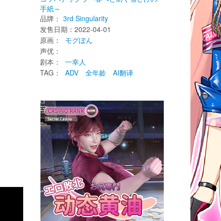
手紙～
品牌：
3rd Singularity
发售日期：2022-04-01 
原画： 
モグぽん
声优： 
剧本： 
一幸人
TAG： 
ADV
全年龄
AI翻译