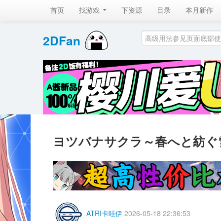
首页
找游戏 
下资源
目录
本月新作
2DFan 
ヨツバナサクラ～春へと紡ぐ
ATRI卡哇伊
2026-05-18 22:36:53