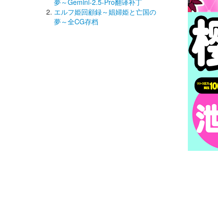
夢～Gemini-2.5-Pro翻译补丁
エルフ姫回顧録～娼婦姫と亡国の
夢～全CG存档