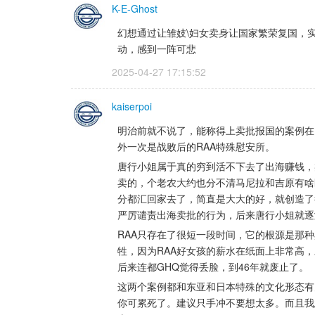
K-E-Ghost
幻想通过让雏妓\妇女卖身让国家繁荣复国，实
动，感到一阵可悲
2025-04-27 17:15:52 
kaiserpoi
明治前就不说了，能称得上卖批报国的案例在
外一次是战败后的RAA特殊慰安所。
唐行小姐属于真的穷到活不下去了出海赚钱，
卖的，个老农大约也分不清马尼拉和吉原有啥
分都汇回家去了，简直是大大的好，就创造了
严厉谴责出海卖批的行为，后来唐行小姐就逐
RAA只存在了很短一段时间，它的根源是那
牲，因为RAA好女孩的薪水在纸面上非常高
后来连都GHQ觉得丢脸，到46年就废止了。
这两个案例都和东亚和日本特殊的文化形态有
你可累死了。建议只手冲不要想太多。而且我