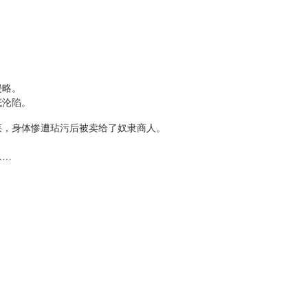
。
侵略。
底沦陷。
获，身体惨遭玷污后被卖给了奴隶商人。
……