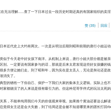
在无法理解......查了一下日本过去一段历史时期还真的有国家组织的卖
赞 (
35
) 
回应
日本近代史上大约有两次。一次是从明治后期到昭和前期的唐行小姐运动
类似于今天老中好女孩下南洋。从机制上来说，唐行小姐大部分都是被亲
区别。一定要说有国家参与的话，那就是后来太君发现这些好女孩赚的钱
很多方便让她们走。到了昭和年，因为实在是太丢人，无论是舆论还是政
渐消失了。
种典型的牺牲一下你自己、保护一下我们大家的集体主义逻辑。实际上也不
，对家都烧没了的人来说是很有吸引力的。但这种尼哥学伴式的玩法太死妈
关系，不能单纯用我们今天的价值观来审视。如果推个黄油还要这么解读
总觉得女主还是会大失败，到了结局还是会被不知道哪里来的团长打回rb