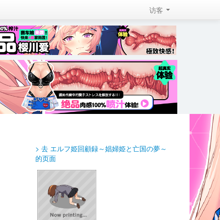
访客 
> 去 エルフ姫回顧録～娼婦姫と亡国の夢～ 
的页面