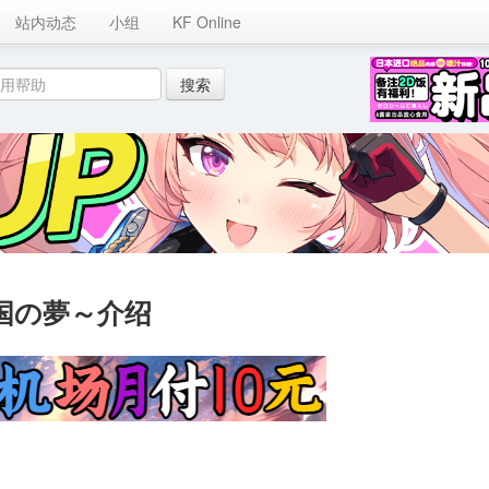
站内动态
小组
KF Online
国の夢～介绍