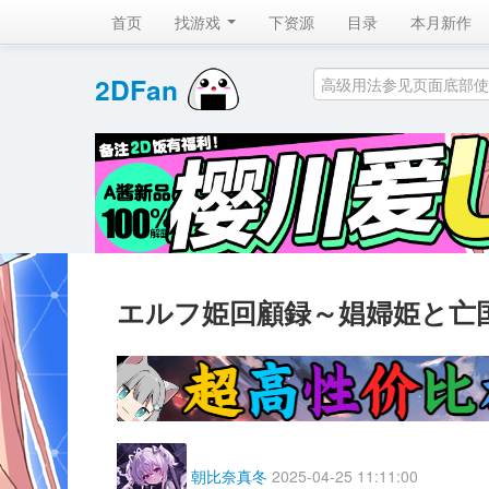
首页
找游戏 
下资源
目录
本月新作
2DFan 
エルフ姫回顧録～娼婦姫と亡
朝比奈真冬
2025-04-25 11:11:00