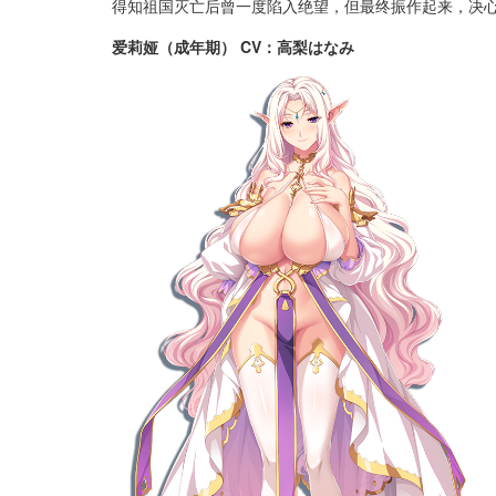
得知祖国灭亡后曾一度陷入绝望，但最终振作起来，决
爱莉娅（成年期） CV：高梨はなみ