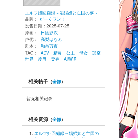
エルフ姫回顧録～娼婦姫と亡国の夢～
品牌：
だーくワン！
发售日期：2025-07-25 
原画： 
日陰影次
声优： 
高梨はなみ
剧本： 
和泉万夜
TAG： 
ADV
精灵
公主
母女
架空
世界
凌辱
卖春
AI翻译
相关帖子
（
全部
）
暂无相关记录
相关资源
（
全部
）
エルフ姫回顧録～娼婦姫と亡国の