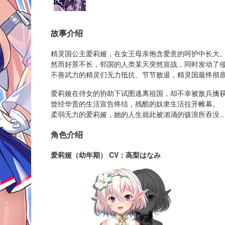
故事介绍
精灵国公主爱莉娅，在女王母亲饱含爱意的呵护中长大
然而好景不长，邻国的人类某天突然宣战，同时发动了
不善武力的精灵们无力抵抗、节节败退，精灵国最终彻
爱莉娅在侍女的协助下试图逃离祖国，却不幸被敌兵擒
曾经华贵的生活宣告终结，残酷的奴隶生活拉开帷幕。
柔弱无力的爱莉娅，她的人生就此被汹涌的骇浪所吞没
角色介绍
爱莉娅（幼年期） CV：高梨はなみ