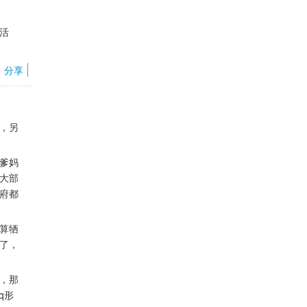
淫活
分享
，另
爹妈
大部
府都
算牺
了，
，那
q形