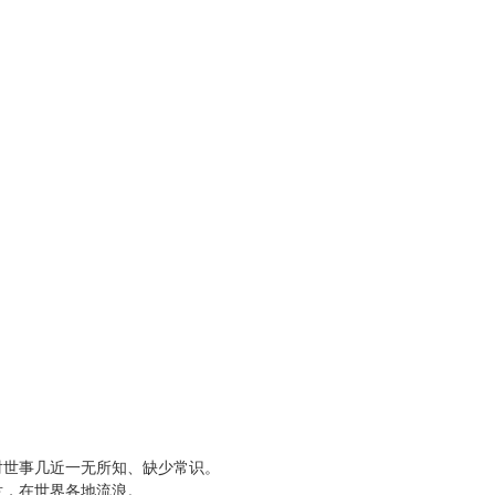
对世事几近一无所知、缺少常识。
隶，在世界各地流浪。