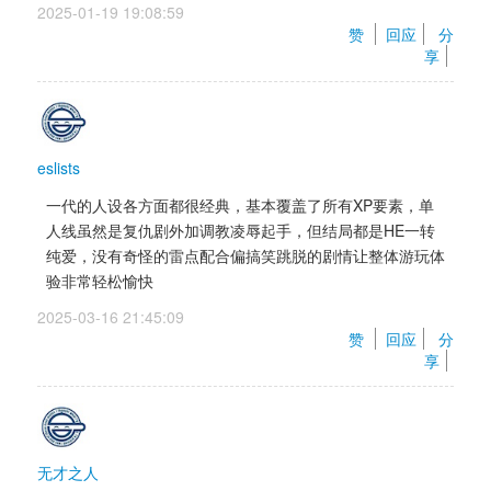
2025-01-19 19:08:59 
赞 
回应
分
享
eslists
一代的人设各方面都很经典，基本覆盖了所有XP要素，单
人线虽然是复仇剧外加调教凌辱起手，但结局都是HE一转
纯爱，没有奇怪的雷点配合偏搞笑跳脱的剧情让整体游玩体
验非常轻松愉快
2025-03-16 21:45:09 
赞 
回应
分
享
无才之人