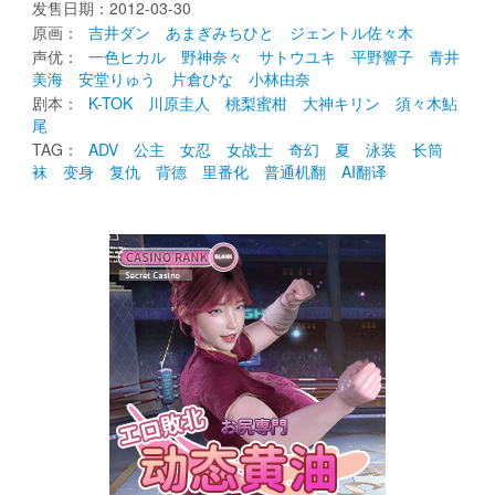
发售日期：2012-03-30 
原画： 
吉井ダン
あまぎみちひと
ジェントル佐々木
声优： 
一色ヒカル
野神奈々
サトウユキ
平野響子
青井
美海
安堂りゅう
片倉ひな
小林由奈
剧本： 
K-TOK
川原圭人
桃梨蜜柑
大神キリン
須々木鮎
尾
TAG： 
ADV
公主
女忍
女战士
奇幻
夏
泳装
长筒
袜
变身
复仇
背德
里番化
普通机翻
AI翻译