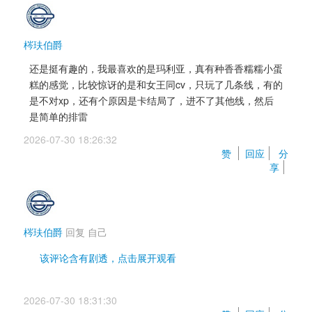
梣玞伯爵
还是挺有趣的，我最喜欢的是玛利亚，真有种香香糯糯小蛋
糕的感觉，比较惊讶的是和女王同cv，只玩了几条线，有的
是不对xp，还有个原因是卡结局了，进不了其他线，然后
是简单的排雷
2026-07-30 18:26:32 
赞 
回应
分
享
梣玞伯爵
回复 
自己
该评论含有剧透，点击展开观看 
不是处的有三个，分别是艾法，女王，叶卡
2026-07-30 18:31:30 
比较意外的是戴安娜，看起来是开放的辣妹装扮，但