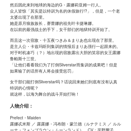
然后因此来到地球的海边的G・露娜莉亚姆一行人。
众人皆惊「其实是以特训为名的休假旅行!?」，但是，一个老
太婆出现了在那里。
她是原月狼族族长，赛蕾娜的祖先叶卡捷琳娜。
在以前的最强战士的手下，女干部们的地狱特训开始了。
而且这一次宿敌・十五夜つきみ＆まりあ也出现在了那里。
是主人公・卡兹玛听到集训的情报后まりあ强行一起跟来的。
对于时机凑巧（？）地出现的宿敌露出大胆的笑容的女王露娜
鲁帕斯十三世。
「让他们看看我们为了打倒Sliverstar而集训的成果吧！但是
如果输了的话所有人将会接受惩罚」
女干部们能打倒Sliverstar吗？话说回来她们到底有没有认真
特训的心情呢？
就这样，以海为舞台的战斗开始打响！
人物介绍：
Prefect・Maiden
露娜忒米斯 ／ 露露娜・冯布朗・蒙兰德（ルナテミス ／ ルル
ーナ・フォンブラウン・ムーンランド） CV：平野響子