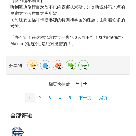
【休闲编小插曲】
听到海边旅行而欢欣不已的露娜忒米斯，只是听说住宿地点的
民宿太过破烂而大失所望。
同时还要面临叶卡捷琳娜的特训和学园的课题，面对着众多的
考验。
「办不到！在这种地方度过一夜100％办不到！身为Prefect・
Maiden的我的话是绝对没错的！」
分享到：
翻页快捷键： 
| 
1
2
3
4
5
下一页
尾页
全部评论