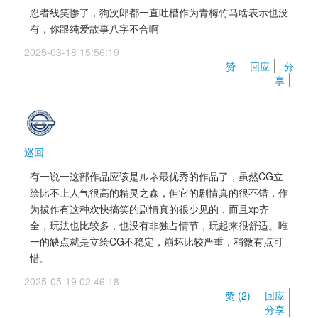
忍者线笑惨了，狗次郎都一直吐槽作为青梅竹马啥表示也没
有，你跟纯爱故事八字不合啊
2025-03-18 15:56:19 
赞 
回应
分
享
巡回
有一说一这部作品应该是ルネ最优秀的作品了，虽然CG立
绘比不上人气很高的精灵之森，但它的剧情真的很不错，作
为拔作有这种欢快搞笑的剧情真的很少见的，而且xp齐
全，玩法也比较多，也没有非独占情节，玩起来很舒适。唯
一的缺点就是立绘CG不稳定，崩坏比较严重，稍微有点可
惜。
2025-05-19 02:46:18 
赞 (
2
) 
回应
分享