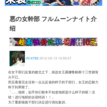
悪の女幹部 フルムーンナイト介
绍
r514783
2012-03-13 19:59:27
在女干部们反复的败北之下，就连女王露娜鲁帕斯十三世都冒
火不已。
而且看着完全没有一点点反省的样子的干部们，女王的忍耐力
终于到界限了。
「……地狱，似乎你们根本不知道地狱是什么样子的呢！没
错！进行地狱的合宿特训！！」
为了重新锻炼干部们决定进行强化集训。