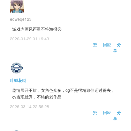
eqweqe123
游戏内画风严重不符海报😣
2026-01-29 01:19:43 
赞 
回应
分
享
叶蝉花哒
剧情展开不错，女角色众多，cg不是很精致但还过得去，
cv表现优秀，不错的老作品
2026-03-14 22:56:28 
赞 
回应
分
享