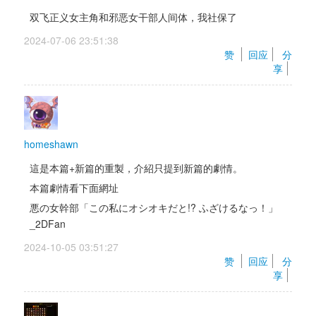
双飞正义女主角和邪恶女干部人间体，我社保了
2024-07-06 23:51:38 
赞 
回应
分
享
homeshawn
這是本篇+新篇的重製，介紹只提到新篇的劇情。
本篇劇情看下面網址
悪の女幹部「この私にオシオキだと!? ふざけるなっ！」
_2DFan
2024-10-05 03:51:27 
赞 
回应
分
享