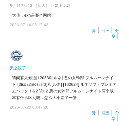
奥11127513
（新人）
回复 
PDC3
大佬，exh是哪个网站
2026-07-14 03:17:43 
赞 
回应
分
享
天之饺子
请问有人知道[120330][ルネ] 悪の女幹部 フルムーンナイ
ト (2iso+2mds+rr3)和[ルネ] [160624] ルネソフトプレミア
ムパック 1＆2 Vol.2 悪の女幹部フルムーンナイト两个版
本有什么区别吗，怎么大小差了一倍
2026-07-28 00:47:20 
赞 
回应
分
享