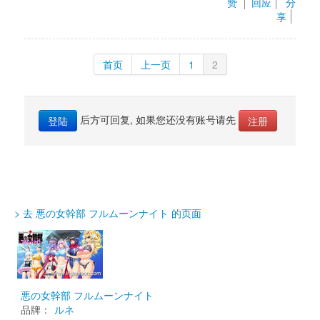
赞 
回应
分
原本是土妹子，反差很猛
享
艾法的话，不好评价，有经验不多的感觉，主要是有
个女王在，女王算得上黑洞吧，叶卡的处就是女王骗
首页
上一页
1
2
破掉的
女王的反差是虽然小样子很开放银乱，但是变大的样
子是给亡夫守贞的，嗯，未亡人，ntl啥的
后方可回复, 如果您还没有账号请先 
登陆
注册
哦，漏了一点，有少量的扶她，主要是主角团的
> 去 悪の女幹部 フルムーンナイト 的页面
悪の女幹部 フルムーンナイト
品牌：
ルネ