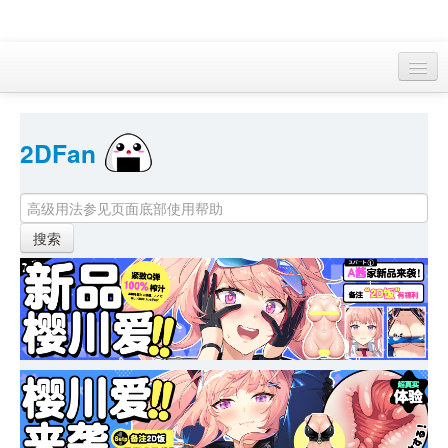
访客 
2DFan 
首页
找游戏 
下资源
目录
本月新作
站内动态
小组
KF Online