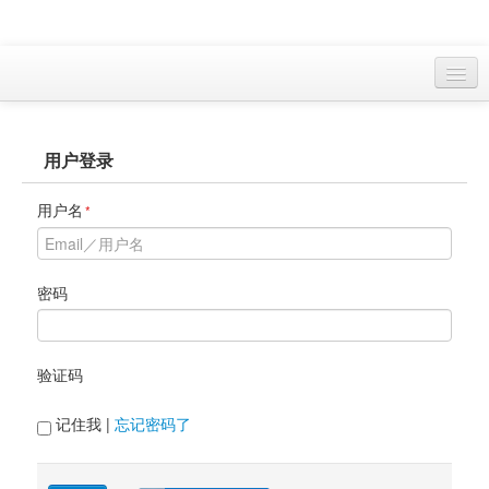
访客 
用户登录
首页
找游戏 
用户名
*
下资源
目录
密码
本月新作
验证码
站内动态
小组
记住我 | 
忘记密码了
KF Online