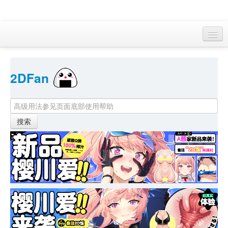
访客 
2DFan 
首页
找游戏 
下资源
目录
本月新作
站内动态
小组
KF Online