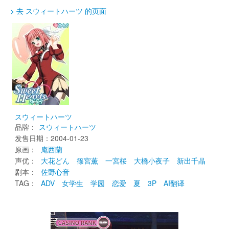
> 去 スウィートハーツ 的页面
スウィートハーツ
品牌：
スウィートハーツ
发售日期：2004-01-23 
原画： 
庵西蘭
声优： 
大花どん
篠宮薫
一宮桜
大橋小夜子
新出千晶
剧本： 
佐野心音
TAG： 
ADV
女学生
学园
恋爱
夏
3P
AI翻译