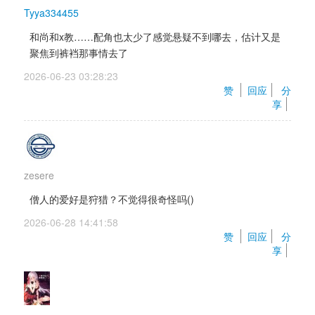
Tyya334455
和尚和x教……配角也太少了感觉悬疑不到哪去，估计又是
聚焦到裤裆那事情去了
2026-06-23 03:28:23 
赞 
回应
分
享
zesere
僧人的爱好是狩猎？不觉得很奇怪吗()
2026-06-28 14:41:58 
赞 
回应
分
享