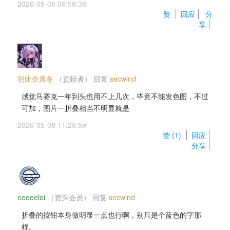
2026-05-08 09:59:38 
赞 
回应
分
享
朝比奈真冬
（贡献者） 
回复 
secwind
感觉马赛克一年到头也用不上几次，毕竟不能发色图，不过
可加，图片一折叠相当不明显就是
2026-05-08 11:29:59 
赞 (
1
) 
回应
分享
eeeeelei
（资深会员） 
回复 
secwind
折叠的按钮本身做明显一点也行啊，别只是个蓝色的字那
样。