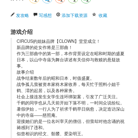
发攻略
写感想
添加下载资源
收藏
游戏介绍
CIRCUS的姐妹品牌【CLOWN】堂堂成立！
新品牌的处女作将是三部曲！
作为三部曲中的第一部，本作背景设定在昭和时期的盛夏
日本，以山中寺庙为舞台讲述有关信仰与救赎的悬疑故
事。
故事介绍 
战争结束数年后的昭和日本，时值盛夏。
战争孤儿萤被资本家柊木家收养，每天忙于照料小姐千
鹤、澪的起居，以及各种家务。
社会上接连发生女学生连环绑架案，引发了广泛关注。
千鹤的同学也从几天前开始下落不明，一时间众说纷纭。
暑假伊始，一行人为了祈求千鹤早日病愈，决定造访深山
中的寺庙——慈照庵。
迎接她们的是一位名叫宰天的僧侣，但萤却对他念诵的祝
祷感到了违和。
似曾相识的经文、骷髅、爱染明王。