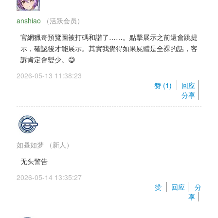
anshiao
（活跃会员） 
官網獵奇預覽圖被打碼和諧了……。點擊展示之前還會跳提
示，確認後才能展示。其實我覺得如果屍體是全裸的話，客
訴肯定會變少。😅
2026-05-13 11:38:23 
赞 (
1
) 
回应
分享
如昼如梦
（新人）
无头警告
2026-05-14 13:35:27 
赞 
回应
分
享