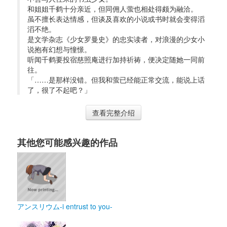
和姐姐千鹤十分亲近，但同佣人萤也相处得颇为融洽。
虽不擅长表达情感，但谈及喜欢的小说或书时就会变得滔
滔不绝。
是文学杂志《少女罗曼史》的忠实读者，对浪漫的少女小
说抱有幻想与憧憬。
听闻千鹤要投宿慈照庵进行加持祈祷，便决定随她一同前
往。
「……是那样没错。但我和萤已经能正常交流，能说上话
了，很了不起吧？」
查看完整介绍
其他您可能感兴趣的作品
アンスリウム-i entrust to you-