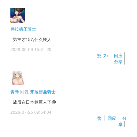
弗拉德圣骑士
男主才157,什么矮人
2026-05-09 15:31:20 
赞 (
2
) 
回应
分享
丧晔
回复 
弗拉德圣骑士
战后在日本算巨人了😂
2026-07-25 09:54:04 
赞 
回应
分
享