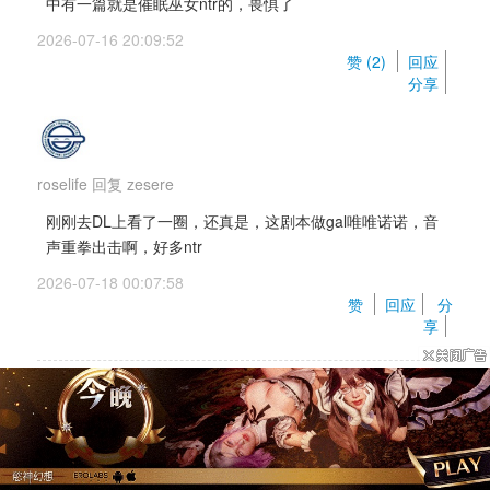
中有一篇就是催眠巫女ntr的，畏惧了
2026-07-16 20:09:52 
赞 (
2
) 
回应
分享
roselife
回复 
zesere
刚刚去DL上看了一圈，还真是，这剧本做gal唯唯诺诺，音
声重拳出击啊，好多ntr
2026-07-18 00:07:58 
赞 
回应
分
享
kuromizu
NTR与否说实话无所谓，毕竟不是纯拔不指望HS实用性，