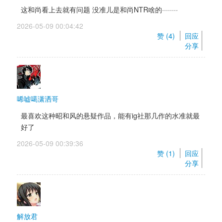
这和尚看上去就有问题 没准儿是和尚NTR啥的········
2026-05-09 00:04:42 
赞 (
4
) 
回应
分享
唏嘘噶潇洒哥
最喜欢这种昭和风的悬疑作品，能有ig社那几作的水准就最
好了
2026-05-09 00:39:36 
赞 (
1
) 
回应
分享
解放君