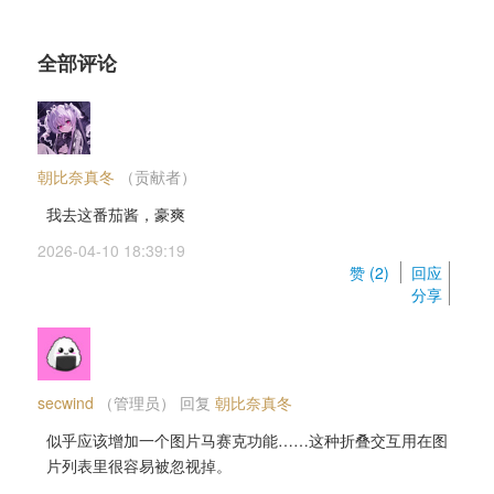
全部评论
朝比奈真冬
（贡献者） 
我去这番茄酱，豪爽
2026-04-10 18:39:19 
赞 (
2
) 
回应
分享
secwind
（管理员） 
回复 
朝比奈真冬
似乎应该增加一个图片马赛克功能……这种折叠交互用在图
片列表里很容易被忽视掉。