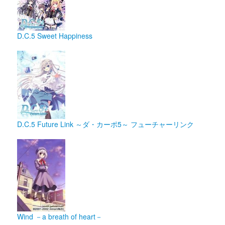
D.C.5 Sweet Happiness
D.C.5 Future Link ～ダ・カーポ5～ フューチャーリンク
Wind －a breath of heart－