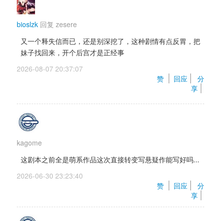
bioslzk
回复 
zesere
又一个释失信而已，还是别深挖了，这种剧情有点反胃，把
妹子找回来，开个后宫才是正经事
2026-08-07 20:37:07 
赞 
回应
分
享
kagome
这剧本之前全是萌系作品这次直接转变写悬疑作能写好吗...
2026-06-30 23:23:40 
赞 
回应
分
享