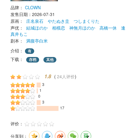
品牌：
CLOWN
发售日期：2026-07-31 
原画： 
庄名泉石
やたぬき圭
つしまくりた
声优： 
結城ほのか
相模恋
神無月ほのか
高橋一休
逢
真井もこ
剧本： 
満腹亭白米
介绍：
有
下载： 
存档
其他
1.8
( 
24人评价
) 
3
1
0
3
17
评价： 
分享到：