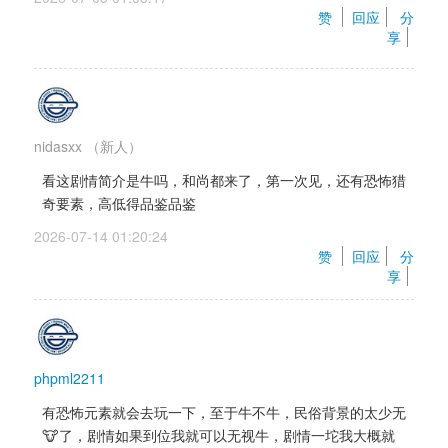
赞 
回应
分
享
nidasxx
（新人）
看这剧情简介是牛吗，和尚都来了，第一次见，还有恐怖猎
奇要素，高低得品鉴品鉴
2026-07-14 01:20:24 
赞 
回应
分
享
phpml2211
有恐怖元素就会去玩一下，至于牛不牛，民俗背景的太少无
🐮了，剧情如果到位我就可以无视牛，剧情一坨我大概就