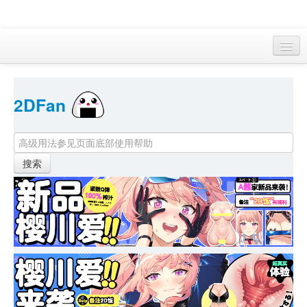
访客 
2DFan 
首页
找游戏 
下资源
目录
本月新作
站内动态
小组
KF Online