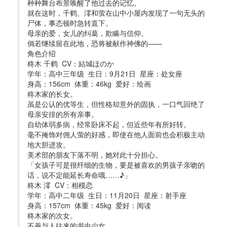
种种舞台布景唤醒了他过去的记忆。
就在这时，千鹤、澪和萤在山中小屋内发现了一句无头的
尸体，事态顿时急转直下。
母亲的爱，女儿的纠葛，欺瞒与信仰。
倘若继续留在此地，恐将被献作神佛的——
角色介绍 
柊木 千鹤 CV：結城ほのか
学年：高中三年级 生日：9月21日 星座：处女座
身高：156cm 体重：46kg 爱好：绘画
柊木家的长女。
虽是公认的优等生，但性格却意外的固执，一口气回绝了
母亲安排的所有亲事。
自幼体弱多病，经常卧床不起，但近些年有所好转。
毫不掩饰对佣人萤的好感，即使在他人面前也会积极主动
地大胆进攻。
美术部的朋友下落不明，她对此十分担心。
「女孩子可是很纤细的生物，要是被喜欢的男孩子亲吻的
话，说不定能延长寿命哦……♪」
柊木 澪 CV：相模恋
学年：高中二年级 生日：11月20日 星座：射手座
身高：157cm 体重：45kg 爱好：阅读
柊木家的次女。
不善与人往来的书虫少女。