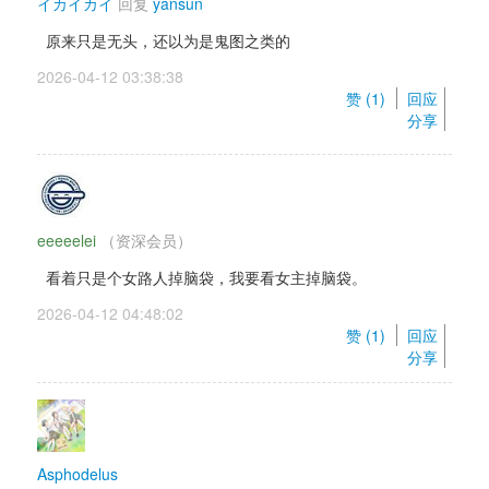
イカイカイ
回复 
yansun
原来只是无头，还以为是鬼图之类的
2026-04-12 03:38:38 
赞 (
1
) 
回应
分享
eeeeelei
（资深会员） 
看着只是个女路人掉脑袋，我要看女主掉脑袋。
2026-04-12 04:48:02 
赞 (
1
) 
回应
分享
Asphodelus