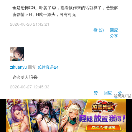
全是恐怖CG。吓萎了😂，抱着拔作来的话就算了，悬疑解
密剧情＞H，H就一添头，可有可无
2026-06-26 21:42:21 
赞 (
2
) 
回应
分享
zihuanyu
回复 
贰肆真是24
这么哈人吗😂
2026-06-27 12:45:33 
赞 
回应
分
享
yidong2
（活跃会员） 
回复 
zihuanyu