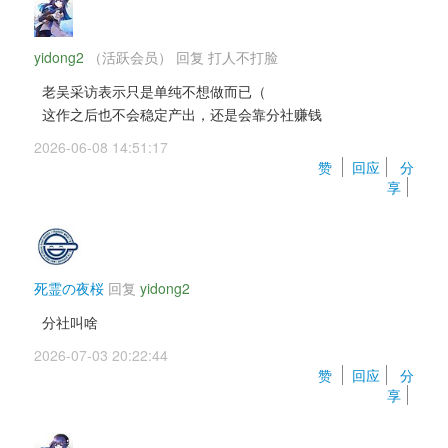
yidong2
（活跃会员） 
回复 
打人不打脸
老吴采访表示只是单纯不想做而已（ 
这作之后也不会稳定产出，还是会靠分社赚钱
2026-06-08 14:51:17 
赞 
回应
分
享
死霊の夜桜
回复 
yidong2
分社叫啥
2026-07-03 20:22:44 
赞 
回应
分
享