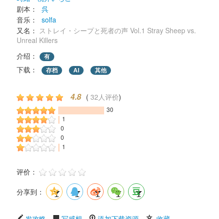
剧本： 
呉
音乐： 
solfa
又名： 
ストレイ・シープと死者の声 Vol.1 Stray Sheep vs. 
Unreal Killers
介绍：
有
下载： 
存档
AI
其他
4.8
( 
32人评价
) 
30
1
0
0
1
评价： 
分享到：
发攻略
写感想
添加下载资源
收藏