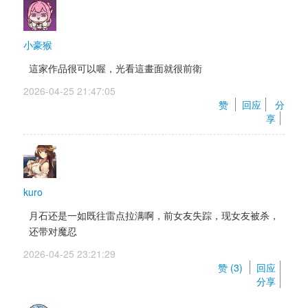
小豪猴
這家作品很可以喔，光看這畫面就很前衛
2026-04-25 21:47:05 
赞 
回应
分
享
kuro
月石还是一如既往雷点拉满啊，前女友失踪，现女友被杀，
还带对魔忍
2026-04-25 23:21:29 
赞 (
3
) 
回应
分享