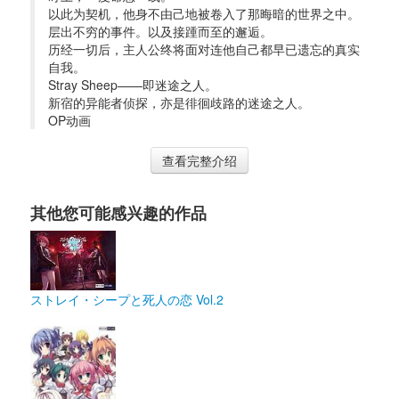
以此为契机，他身不由己地被卷入了那晦暗的世界之中。
层出不穷的事件。以及接踵而至的邂逅。
历经一切后，主人公终将面对连他自己都早已遗忘的真实
自我。
Stray Sheep——即迷途之人。
新宿的异能者侦探，亦是徘徊歧路的迷途之人。
OP动画 
查看完整介绍
其他您可能感兴趣的作品
ストレイ・シープと死人の恋 Vol.2