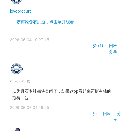
loveprecure
该评论含有剧透，点击展开观看 
主角找到并解决掉杀害红毛女友的凶手后红毛估计会
2026-06-04 19:27:15 
过一段时间或者原地升天吧。难道遗体还能让凶手完
赞 (
1
) 
回应
整的给你保存好，灵魂回归身体了就复活了？里美父
分享
亲的穿着打扮一眼暴君啊。学生妹跟她母亲的对话中
可以得知学生妹也不是啥好人。喜欢对男主撒谎，隐
瞒很多事。到底是什么原因让学生妹的母亲变得这么
变态以及里美为啥变成现在这幅惨状也是令我好奇的
打人不打脸
点。游戏标题界面没有里美。难道攻略她要等到下一
作或者这作隐藏真女主？男主在老家的青梅竹马看见
以为月石本社都快倒闭了，结果这op看起来还挺有钱的，
男主和一个不认识的女人都赤身裸体地躺在一张床
期待一波
上，反应竟然不是特别大。应该是习以为常了吧。想
2026-06-06 04:49:25 
看母女丼啊，不过应该不太可能了。这么多令我期待
赞 
回应
分
的点，希望是一部佳作以上的作品。😁😤
享