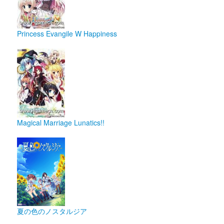
Princess Evangile W Happiness
Magical Marriage Lunatics!!
夏の色のノスタルジア