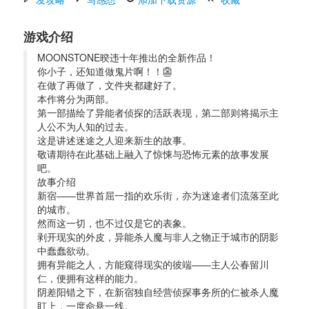
游戏介绍
MOONSTONE暌违十年推出的全新作品！
你小子，还知道做鬼片啊！！👺
在做了再做了，文件夹都建好了。
本作将分为两部。
第一部描绘了异能者侦探的活跃表现，第二部则将揭示主
人公不为人知的过去。
这是讲述迷途之人迎来新生的故事。
敬请期待在此基础上融入了惊悚与恐怖元素的故事发展
吧。
故事介绍 
新宿——世界首屈一指的欢乐街，亦为迷途者们流落至此
的城市。
然而这一切，也不过仅是它的表象。
剥开现实的外皮，异能杀人魔与非人之物正于城市的阴影
中蠢蠢欲动。
拥有异能之人，方能窥得现实的彼端——主人公春留川
仁，便拥有这样的能力。
阴差阳错之下，在新宿独自经营侦探事务所的仁被杀人魔
盯上，一度命悬一线。