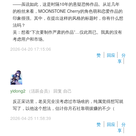
——虽说如此，这是时隔10年的悬疑恐怖作品。从近几年
的粉丝来看，MOONSTONE Cherry的角色萌和恋爱作品的
印象很强。其中，在提出这样的风格的标题时，你有什么想
法吗？ 
吴：想着“下次要制作严肃的作品”…仅此而已。我真的没有
考虑用户和市场。
2026-04-20 17:15:06 
赞 
回应
分
享
yidong2
（活跃会员） 
回复 
自己
反正采访里，老吴完全没考虑过市场啥的，纯属觉得想写就
写了，以他这个想法，估计你月石社靠萌拔赚的不少（
2026-04-25 11:58:39 
赞 
回应
分
享