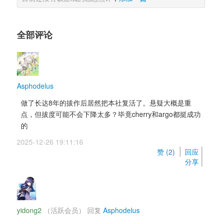
全部评论
Asphodelus
做了长达8年的拔作后居然把本社复活了。悬疑大概是重
点，但拔度可能不会下降太多？毕竟cherry和argo都挺成功
的
2025-12-26 19:11:16 
赞 (
2
) 
回应
分享
yidong2
（活跃会员） 
回复 
Asphodelus