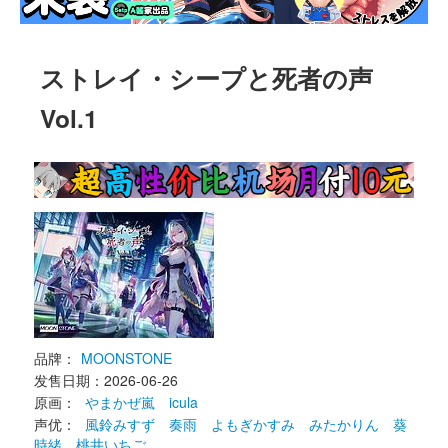
ストレイ・シープと死者の声 
Vol.1
品牌：
MOONSTONE
发售日期：2026-06-26 
原画： 
やまかぜ嵐
icula
声优： 
風鈴みすず
奏雨
よもぎかすみ
みたかりん
葵
時緒
桃井いちご