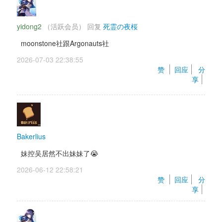
yidong2
（活跃会员） 
回复 
死霊の夜桜
moonstone社跟Argonauts社
2026-07-03 22:38:55 
赞 
回应
分
享
Bakerlius
妹控吴居然不出妹妹了😭
2026-06-12 22:58:21 
赞 
回应
分
享