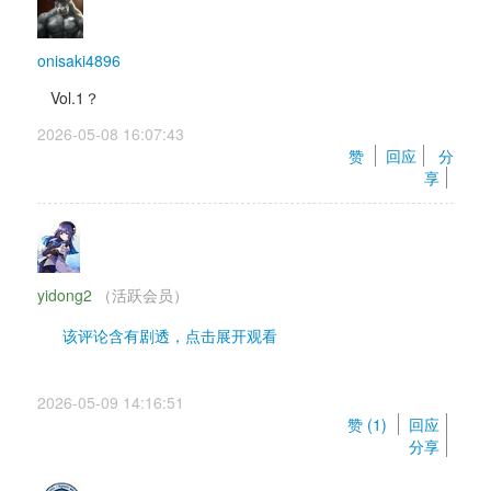
onisaki4896
Vol.1？ 
2026-05-08 16:07:43 
赞 
回应
分
享
yidong2
（活跃会员） 
该评论含有剧透，点击展开观看 
用隔壁的翻译补丁把试玩版的剧情推了一下。
2026-05-09 14:16:51 
比我想象的要有意思，这就是老吴认真的功力吗（害
赞 (
1
) 
回应
怕） 
分享
开局先是被学生妹的变态母亲给强上了，真是没绷