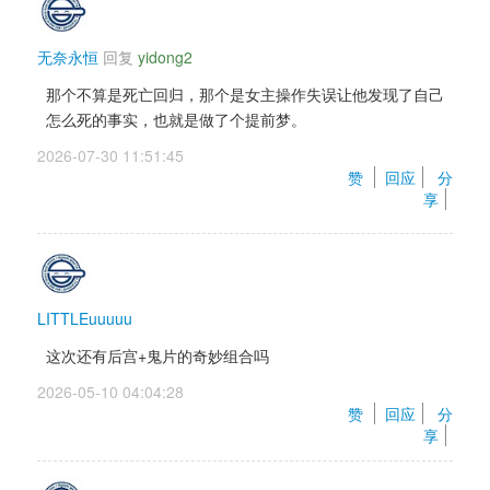
住。因为女主的操作失误导致男主死了一次，后面死
归了一次，然后活过来，在男主与女朋友的斗智斗勇
（可能）以及亡灵的帮助（主力）下解决了危机，也
无奈永恒
回复 
yidong2
不知道学生妹他妈后面会不会返厂，毕竟有特殊能
那个不算是死亡回归，那个是女主操作失误让他发现了自己
力，还有立绘。但是真退场也挺正常的（笑） 
怎么死的事实，也就是做了个提前梦。
在之后就是交代女主为什么要跟男主住在一起，然后
学生妹也跑来跟男主住，揭露了作品的主线伏笔——
2026-07-30 11:51:45 
赞 
回应
分
现女友怎么死的，前女友他父亲要干嘛
享
女主……应该算女主，不过这男主有前女友还有现女
友的，结果女主是别人（ 
本身算是那种新手傻白甜加色欲狂的塑造吧，还有点
吃货属性。跟男主做了一次之后就压不住欲望了
（雾），本身感觉还是像那些萌拔作一样，因为做爱
LITTLEuuuuu
很舒服，所以就产生情愫的展开，不过后面应该会升
这次还有后宫+鬼片的奇妙组合吗
华吧
带着熊挂饰的学生妹，这个角色属于是两面派。但是
2026-05-10 04:04:28 
赞 
回应
分
剧情一开始就明摆着告诉你是这样的人，不过还是不
享
太清楚后面会有什么剧情发展，看op可能有个兄弟之
类的？