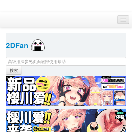
访客 
2DFan 
首页
找游戏 
下资源
目录
本月新作
站内动态
小组
KF Online