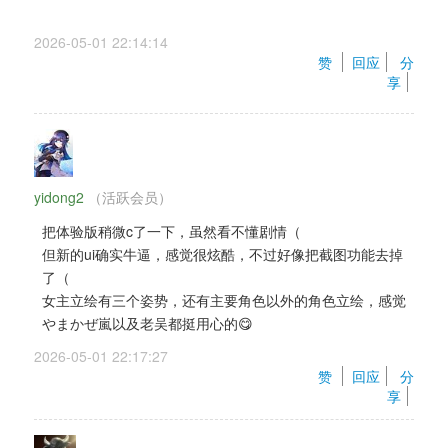
2026-05-01 22:14:14 
赞 
回应
分
享
yidong2
（活跃会员） 
把体验版稍微c了一下，虽然看不懂剧情（ 
但新的ui确实牛逼，感觉很炫酷，不过好像把截图功能去掉
了（ 
女主立绘有三个姿势，还有主要角色以外的角色立绘，感觉
やまかぜ嵐以及老吴都挺用心的😋
2026-05-01 22:17:27 
赞 
回应
分
享