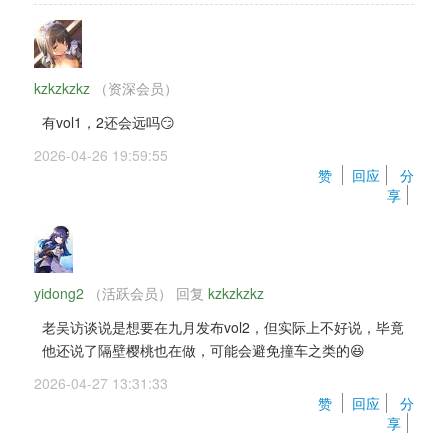
kzkzkzkz
（资深会员） 
有vol1，2还会远吗😏
2026-04-26 19:59:55 
赞 
回应
分
享
yidong2
（活跃会员） 
回复 
kzkzkzkz
老吴访谈说是想要在九月发布vol2，但实际上不好说，毕竟
他还说了隔壁樱桃也在做，可能会避免撞车之类的😆
2026-04-27 13:31:33 
赞 
回应
分
享