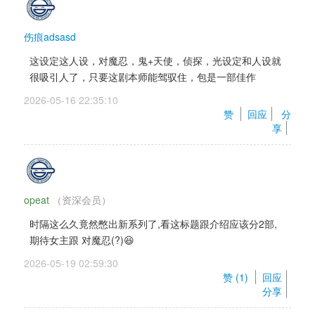
女忍者没出场，pass（，前女友只在回忆里出场过，
最后某个画风都不一样的男人被她带走，也不知道干
什么
伤痕adsasd
现女友真惨啊……她怎么死的算得上主线之一吧，跟
这设定这人设，对魔忍，鬼+天使，侦探，光设定和人设就
男主恋爱也是很平常的恋爱，希望能复活，前女友也
很吸引人了，只要这剧本师能驾驭住，包是一部佳作
是希望能复活。眼镜姐更像整部作品的解说位，而且
2026-05-16 22:35:10 
还是个闷骚（，可惜没cg，太可恶了
赞 
回应
分
总之还是值得期待的一作呢，我已经等不及了😋
享
opeat
（资深会员） 
时隔这么久竟然憋出新系列了,看这标题跟介绍应该分2部,
期待女主跟 对魔忍(?)😆
2026-05-19 02:59:30 
赞 (
1
) 
回应
分享