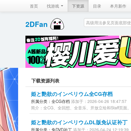
首页
找游戏 
下资源
目录
本月新作
2DFan 
下载资源列表
姫と艶欲のインペリウム全CG存档
所属分类：全CG存档 
添加于：2026-04-26 18:47:57
简介：全CG、全回想、全音乐、开放立绘和Staff页面
姫と艶欲のインペリウムDL版免认证补丁
所属分类：免DVD补丁 
添加于：2026-04-24 12:19:39