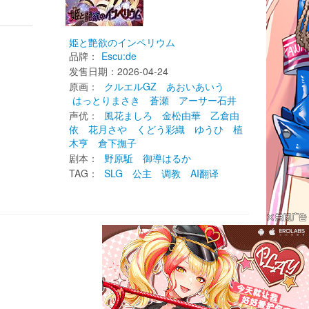
姫と艶欲のインペリウム
品牌：
Escu:de
发售日期：2026-04-24 
原画： 
クルエルGZ
あおいあいう
はっとりまさき
蒼瀬
アーサー石井
声优： 
風花ましろ
金松由華
乙倉由
依
花月さや
くどう彩織
ゆうひ
植
木亨
倉下撫子
剧本： 
野原駈
御導はるか
TAG： 
SLG
公主
调教
AI翻译