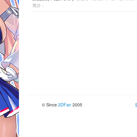
简介：
© Since 
2DFan
2005