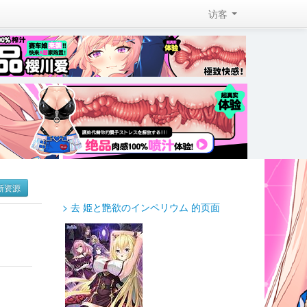
访客 
新资源
> 去 姫と艶欲のインペリウム 的页面