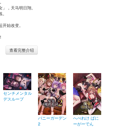
，
女」，天马明日翔。
练。
运开始改变。
！
查看完整介绍
センチメンタル
デスループ
バニーガーデン
へべれけ ばに
2
ーがーでん