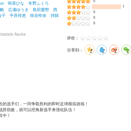
0
uo
咲茶ひな
冬野ふくろ
1
帆
広瀬ゆうき
島田愛野
西
0
典子
平井祥恵
咲谷怜奈
拝師
0
0
sista Asuka
评价： 
分享到：
性的选手们，一同争取胜利的即时足球模拟游戏！
战胜劲敌，就可以挖角新选手来强化队伍！
其中！