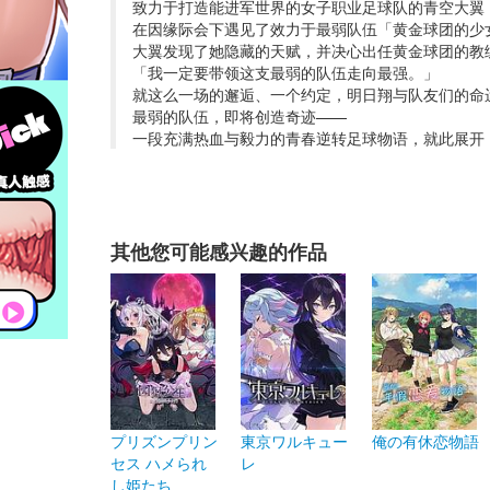
致力于打造能进军世界的女子职业足球队的青空大翼
在因缘际会下遇见了效力于最弱队伍「黄金球团的少
大翼发现了她隐藏的天赋，并决心出任黄金球团的教
「我一定要带领这支最弱的队伍走向最强。」
就这么一场的邂逅、一个约定，明日翔与队友们的命
最弱的队伍，即将创造奇迹——
一段充满热血与毅力的青春逆转足球物语，就此展开
其他您可能感兴趣的作品
プリズンプリン
東京ワルキュー
俺の有休恋物語
セス ハメられ
レ
し姫たち