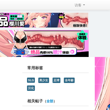
访客 
常用标签
SLG
美少女
足球
全年龄
汉化
相关帖子
（
全部
）