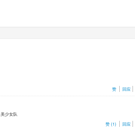
赞 
回应
组美少女队
赞 (
1
) 
回应