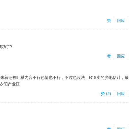
赞 
回应
成功了?
赞 
回应
来着还被吐槽内容不行色情也不行，不过也没法，R18卖的少吧估计，最
是夕阳产业辽
赞 (
2
) 
回应