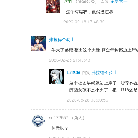
谢羽
（资深会员） 
回复 
东皇太一
这个有爆衣，虽然没过界
2026-02-18 17:48:39 
弗拉德圣骑士
牛大了卧槽,整出这个大活,算全年龄擦边上岸
2026-02-25 21:47:43 
ExitCie
回复 
弗拉德圣骑士
这个社团早就擦边上岸了，哪部作品
醉酒女孩不是小火了一把，R18还
2026-05-28 03:30:56 
sd172557
（新人）
何意味？