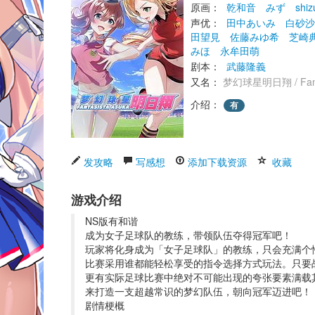
原画： 
乾和音
みず
shiz
声优： 
田中あいみ
白砂沙
田望見
佐藤みゆ希
芝崎
みほ
永牟田萌
剧本： 
武藤隆義
又名： 
梦幻球星明日翔 / Fanta
介绍：
有
发攻略
写感想
添加下载资源
收藏
游戏介绍
NS版有和谐
成为女子足球队的教练，带领队伍夺得冠军吧！
玩家将化身成为「女子足球队」的教练，只会充满个
比赛采用谁都能轻松享受的指令选择方式玩法。只要
更有实际足球比赛中绝对不可能出现的夸张要素满载
来打造一支超越常识的梦幻队伍，朝向冠军迈进吧！
剧情梗概 