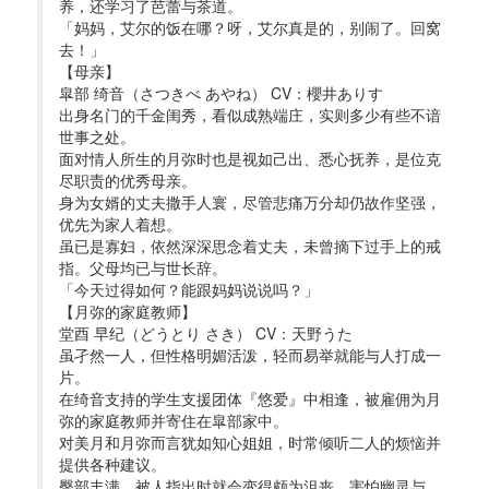
养，还学习了芭蕾与茶道。
「妈妈，艾尔的饭在哪？呀，艾尔真是的，别闹了。回窝
去！」
【母亲】
皐部 绮音（さつきべ あやね） CV：櫻井ありす
出身名门的千金闺秀，看似成熟端庄，实则多少有些不谙
世事之处。
面对情人所生的月弥时也是视如己出、悉心抚养，是位克
尽职责的优秀母亲。
身为女婿的丈夫撒手人寰，尽管悲痛万分却仍故作坚强，
优先为家人着想。
虽已是寡妇，依然深深思念着丈夫，未曾摘下过手上的戒
指。父母均已与世长辞。
「今天过得如何？能跟妈妈说说吗？」
【月弥的家庭教师】
堂酉 早纪（どうとり さき） CV：天野うた
虽孑然一人，但性格明媚活泼，轻而易举就能与人打成一
片。
在绮音支持的学生支援团体『悠爱』中相逢，被雇佣为月
弥的家庭教师并寄住在皐部家中。
对美月和月弥而言犹如知心姐姐，时常倾听二人的烦恼并
提供各种建议。
臀部丰满，被人指出时就会变得颇为沮丧。害怕幽灵与