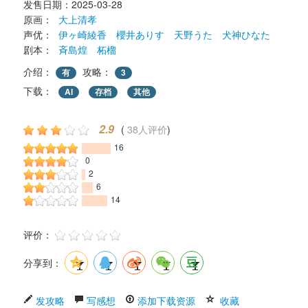
发售日期：2025-03-28 
原画： 
大上清孝
声优： 
伊ヶ崎綾香
櫻井ありす
天野うた
犬神ひなた
剧本： 
斉島煌
柘榴
介绍：
攻略：
有
3
下载： 
AI
存档
其他
2.9
( 
38人评价
) 
16
0
2
6
14
评价： 
分享到：
发攻略
写感想
添加下载资源
收藏