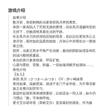
游戏介绍
故事介绍 
数月前，皐部财阀的当家皐部风月猝然离世。
皐部一家虽陷入了茫然无措的窘境，但在风月遗孀绮音的
主持下，仍勉强维系着生活的平静。
长女美月全力扶持深陷悲恸的母亲，也比以往更加关心义
弟月弥，面对如此温柔的姐姐，月弥心中亦萌生出一缕倾
慕之情。
然而，当家之死令平衡产生动摇，蠢动的阴影如浸染布匹
的油污般悄然蔓延。
各自的算计参差错落、呼应扩散。
心愿与爱欲、背叛、欺骗，一切如漩涡般开始涌动……。
角色介绍 
【女儿】
皐部 美月（さつきべ みつき） CV：伊ヶ崎綾香
青丝如瀑、温婉贤淑。就读于名门千金学校，为不辱没家
族之名整日刻苦学习。
孩提时起就和弟弟感情要好，以前还会一同入浴，如今仍
习惯以『酱』字来称呼他。
爱犬艾尔诺布雷（简称艾尔）是其最好的朋友。作为修