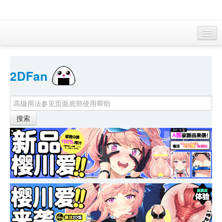
访客 
2DFan 
首页
找游戏 
下资源
目录
本月新作
站内动态
小组
KF Online