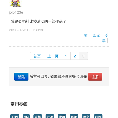
jojo123e
算是铃铛社比较清淡的一部作品了
2026-07-31 00:39:36 
赞 
回应
分
享
首页
上一页
1
2
3
后方可回复, 如果您还没有账号请先 
登陆
注册
常用标签
ADV
SM
监禁
过激
凌辱
催眠
兽交
妊娠