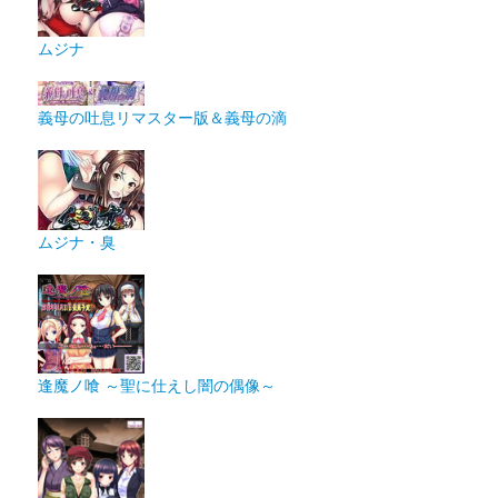
ムジナ
義母の吐息リマスター版＆義母の滴
ムジナ・臭
逢魔ノ喰 ～聖に仕えし闇の偶像～