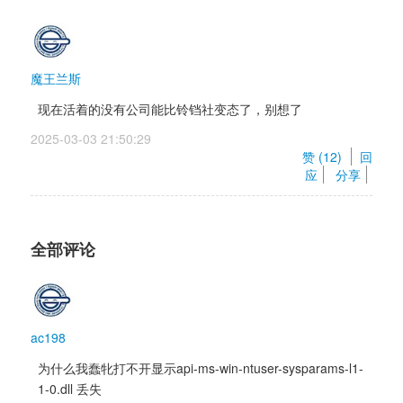
魔王兰斯
现在活着的没有公司能比铃铛社变态了，别想了
2025-03-03 21:50:29 
赞 (
12
) 
回
应
分享
全部评论
ac198
为什么我蠢牝打不开显示api-ms-win-ntuser-sysparams-l1-
1-0.dll 丢失