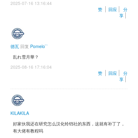
2025-07-16 13:16:44 
赞 
回应
分
享
德瓦
回复 
Pomelo``
乱れ雪月華？ 
2025-08-16 17:16:04 
赞 
回应
分
享
KILAKILA
好家伙我还在研究怎么汉化铃铛社的东西，这就有补丁了，
有大佬有教程吗