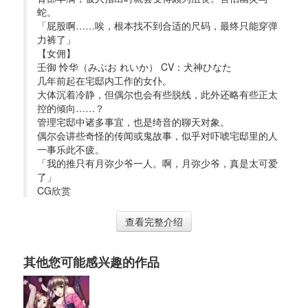
蛇。
「屁股啊……唉，根本找不到合适的尺码，最终只能穿弹
力裤了」
【女佣】
壬御 怜华（みぶお れいか） CV：犬神ひなた
几年前起在宅邸内工作的女仆。
大体沉着冷静，但偶尔也会有些脱线，此外还略有些正太
控的倾向……？
管理宅邸中诸多事宜，也是绮音的聊天对象。
偶尔会讲些奇怪的传闻或鬼故事，似乎对吓唬宅邸里的人
一事乐此不疲。
「我的推只有月弥少爷一人。啊，月弥少爷，真是太可爱
了」
CG欣赏 
查看完整介绍
其他您可能感兴趣的作品