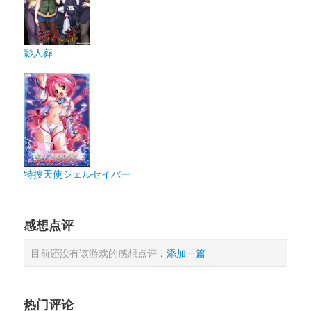
影人葬
特捜天使シェルセイバー
感想点评
目前还没有该游戏的感想点评
，
添加一篇
热门评论