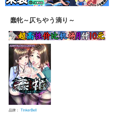
蠢牝～仄ちやう滴り～
品牌：
TinkerBell