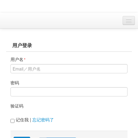
访客 
用户登录
首页
找游戏 
用户名
*
下资源
目录
密码
本月新作
验证码
站内动态
小组
记住我 | 
忘记密码了
KF Online