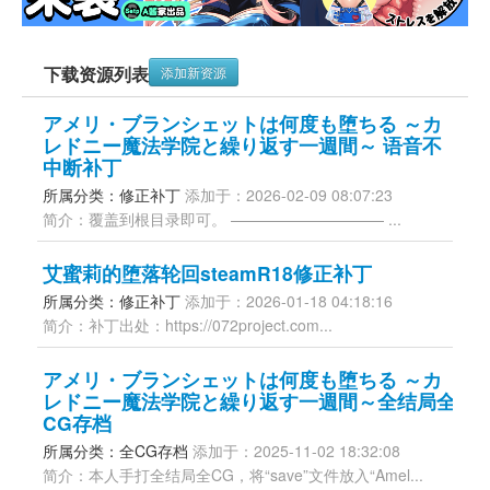
下载资源列表
添加新资源
アメリ・ブランシェットは何度も堕ちる ～カ
レドニー魔法学院と繰り返す一週間～ 语音不
中断补丁
所属分类：修正补丁 
添加于：2026-02-09 08:07:23
简介：覆盖到根目录即可。 —————————— ...
艾蜜莉的堕落轮回steamR18修正补丁
所属分类：修正补丁 
添加于：2026-01-18 04:18:16
简介：补丁出处：https://072project.com...
アメリ・ブランシェットは何度も堕ちる ～カ
レドニー魔法学院と繰り返す一週間～全结局全
CG存档
所属分类：全CG存档 
添加于：2025-11-02 18:32:08
简介：本人手打全结局全CG，将“save”文件放入“Amel...