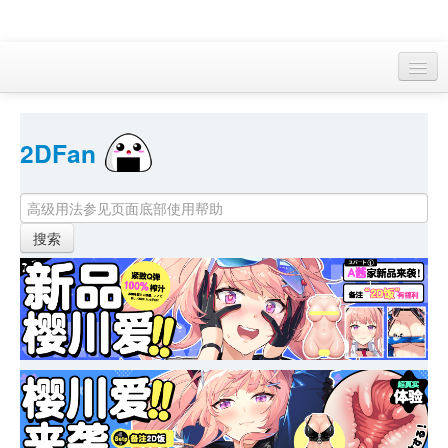
访客 
2DFan 
首页
找游戏 
下资源
目录
本月新作
站内动态
小组
KF Online