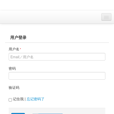
访客 
用户登录
首页
找游戏 
用户名
*
下资源
目录
密码
本月新作
验证码
站内动态
小组
记住我 | 
忘记密码了
KF Online