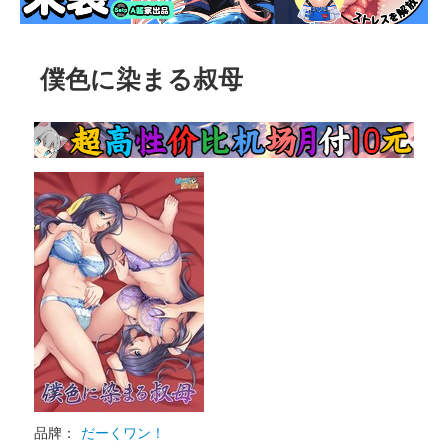
僕色に染まる叔母
品牌：
だーくワン！