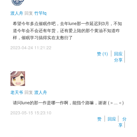
渡人舟
回复 
竹竿fq
希望今年多点催眠作吧，去年lune那一作延迟到3月，不知
道今年会不会还有年货，还有爱上陆的那个黄油不知道咋
样，催眠学习搞得实在太敷衍了
2023-04-24 11:21:22 
赞 (
1
) 
回应
分享
老天爷
回复 
渡人舟
请问lune的那一作是哪一作啊，能指个路嘛，谢谢 (＞﹏＜) 
2023-05-15 15:23:10 
赞 
回应
分
享