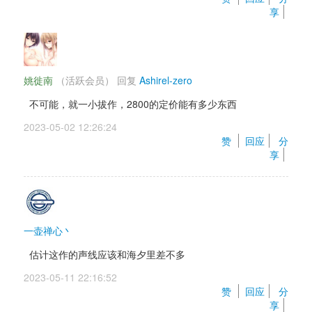
享
姚徙南
（活跃会员） 
回复 
Ashirel-zero
不可能，就一小拔作，2800的定价能有多少东西
2023-05-02 12:26:24 
赞 
回应
分
享
一壶禅心丶
估计这作的声线应该和海夕里差不多
2023-05-11 22:16:52 
赞 
回应
分
享