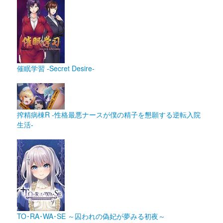
催眠学習 -Secret Desire- 
搾精病棟R -性格最悪ナースが僕の精子を懇願する逆転入院
生活-
TO･RA･WA･SE ～囚われの偽妃が夢みる初夜～