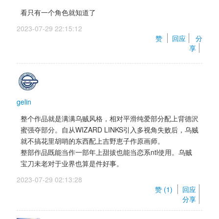
看只有一个角色就知道了
2023-07-29 22:15:12 
赞 
回应
分
享
gelin
整个作品就是满满乌贼风格，相对平滑纯爱部分配上背德沢
蜜强夺部分。自从WIZARD LINKS引入多视角失败后，乌贼
就不搞花里胡哨的东西配上吉野恵子作原画师。 
整部作品既能当作一部年上甜拔也能当恋系ntl使用。乌贼
宝刀未老对于业界也算是件好事。
2023-07-29 02:13:28 
赞 (
1
) 
回应
分享