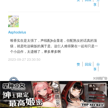
享
Asphodelus
唯香实在是太强了，声线配jk会显老，但配熟女的话真的顶
级，就是吃这碗饭的属于是。这仨人难得聚在一起却只是一
个小品作，太遗憾了，摩多摩多啊
2023-09-27 23:30:50 
赞 
回应
分
享
时代23333
回复 
Asphodelus
怕是以后都不会有了 资历越高 越会用新人配量大的 成本也
是个问题