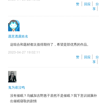
赞 
回应
分
享
愿意透露姓名
这组合和题材都太值得期待了，希望是部优秀的作品。
2023-04-27 19:02:11 
赞 
回应
分
享
鬼为谁泣鸣
没有催眠？乌贼加吉野惠子居然不是催眠？我下意识就脑补
出催眠寝取的剧情