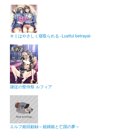
キミはやさしく寝取られる -Lustful betrayal-
隷従の聖侍祭 ルフィア
エルフ姫回顧録～娼婦姫と亡国の夢～