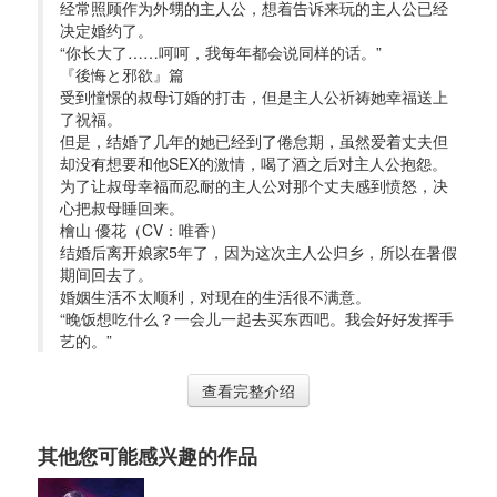
经常照顾作为外甥的主人公，想着告诉来玩的主人公已经
决定婚约了。
“你长大了……呵呵，我每年都会说同样的话。”
『後悔と邪欲』篇
受到憧憬的叔母订婚的打击，但是主人公祈祷她幸福送上
了祝福。
但是，结婚了几年的她已经到了倦怠期，虽然爱着丈夫但
却没有想要和他SEX的激情，喝了酒之后对主人公抱怨。
为了让叔母幸福而忍耐的主人公对那个丈夫感到愤怒，决
心把叔母睡回来。
檜山 優花（CV：唯香）
结婚后离开娘家5年了，因为这次主人公归乡，所以在暑假
期间回去了。
婚姻生活不太顺利，对现在的生活很不满意。
“晚饭想吃什么？一会儿一起去买东西吧。我会好好发挥手
艺的。”
查看完整介绍
其他您可能感兴趣的作品