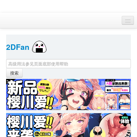
访客 
2DFan 
首页
找游戏 
下资源
目录
本月新作
站内动态
小组
KF Online