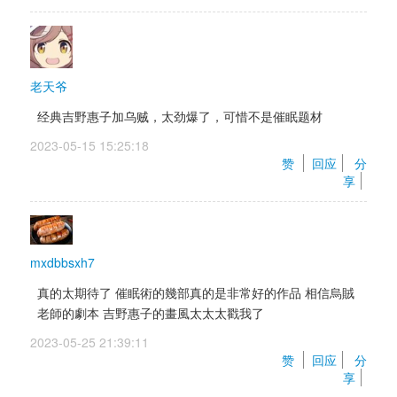
老天爷
经典吉野惠子加乌贼，太劲爆了，可惜不是催眠题材
2023-05-15 15:25:18 
赞 
回应
分
享
mxdbbsxh7
真的太期待了 催眠術的幾部真的是非常好的作品 相信烏賊
老師的劇本 吉野惠子的畫風太太太戳我了
2023-05-25 21:39:11 
赞 
回应
分
享