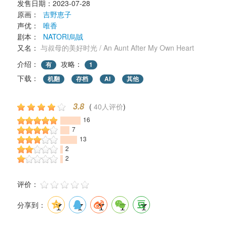
发售日期：2023-07-28 
原画： 
吉野恵子
声优： 
唯香
剧本： 
NATORI烏賊
又名： 
与叔母的美好时光 / An Aunt After My Own Heart
介绍：
攻略：
有
1
下载： 
机翻
存档
AI
其他
3.8
( 
40人评价
) 
16
7
13
2
2
评价： 
分享到：