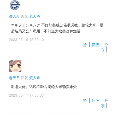
渡人舟
回复 
老天爷
エルフェンキング 不好好整独占催眠调教，整轮大米，最
后结局又公车私用，不知道为啥整这种烂活
2023-05-16 15:55:10 
赞 
回应
分
享
老天爷
回复 
渡人舟
谢谢大佬。话说不独占搞轮大米确实难受
2023-05-17 17:30:37 
赞 
回应
分
享