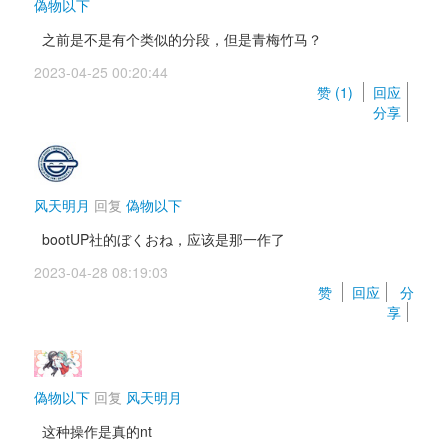
偽物以下
之前是不是有个类似的分段，但是青梅竹马？
2023-04-25 00:20:44 
赞 (
1
) 
回应
分享
风天明月
回复 
偽物以下
bootUP社的ぼくおね，应该是那一作了
2023-04-28 08:19:03 
赞 
回应
分
享
偽物以下
回复 
风天明月
这种操作是真的nt