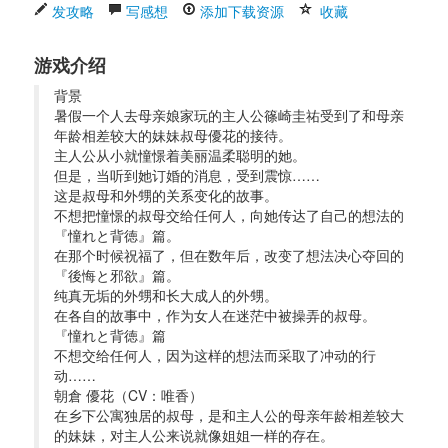
发攻略
写感想
添加下载资源
收藏
游戏介绍
背景 
暑假一个人去母亲娘家玩的主人公篠崎圭祐受到了和母亲
年龄相差较大的妹妹叔母優花的接待。
主人公从小就憧憬着美丽温柔聪明的她。
但是，当听到她订婚的消息，受到震惊……
这是叔母和外甥的关系变化的故事。
不想把憧憬的叔母交给任何人，向她传达了自己的想法的
『憧れと背徳』篇。
在那个时候祝福了，但在数年后，改变了想法决心夺回的
『後悔と邪欲』篇。
纯真无垢的外甥和长大成人的外甥。
在各自的故事中，作为女人在迷茫中被操弄的叔母。
『憧れと背徳』篇
不想交给任何人，因为这样的想法而采取了冲动的行
动……
朝倉 優花（CV：唯香）
在乡下公寓独居的叔母，是和主人公的母亲年龄相差较大
的妹妹，对主人公来说就像姐姐一样的存在。