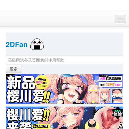
访客 
2DFan 
首页
找游戏 
下资源
目录
本月新作
站内动态
小组
KF Online