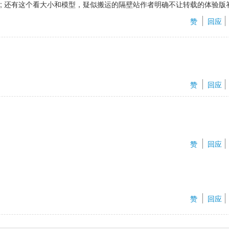
; 还有这个看大小和模型，疑似搬运的隔壁站作者明确不让转载的体验版
赞 
回应
赞 
回应
赞 
回应
赞 
回应