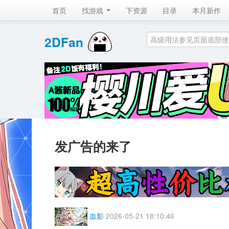
首页
找游戏 
下资源
目录
本月新作
2DFan 
发广告的来了 
血影
2026-05-21 18:10:46