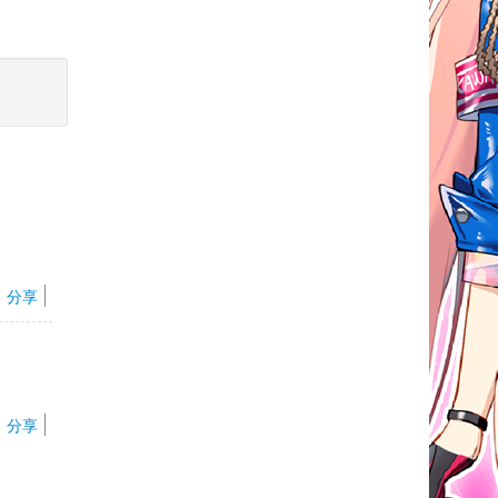
分享
分享