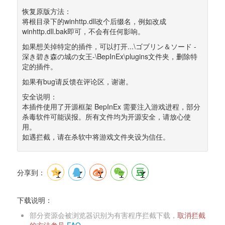
恢复原版方法： 
将根目录下的winhttp.dll改个后缀名，例如改成
winhttp.dll.bak即可，不会有任何影响。
如果想关掉特定的插件，可以打开...\ゴブリン＆ソード -
深き碧き森の城の女王-\BepInEx\plugins文件夹，删除特
定的插件。
如果有bug请反馈在评论区，谢谢。
安全说明： 
本插件使用了开源框架 BepInEx 需要注入游戏进程，部分
杀毒软件可能误报。所有文件均为开源安全，请放心使
用。 
如遇拦截，请在杀软中将游戏文件夹设为信任。
分享到：
下载说明：
部分资源会被浏览器识别为有害程序拦截下载，
取消拦截
的方法参见 
FAQ
。 