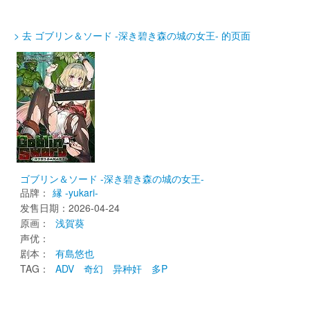
> 去 ゴブリン＆ソード -深き碧き森の城の女王- 的页面
ゴブリン＆ソード -深き碧き森の城の女王-
品牌：
縁 -yukari-
发售日期：2026-04-24 
原画： 
浅賀葵
声优： 
剧本： 
有島悠也
TAG： 
ADV
奇幻
异种奸
多P