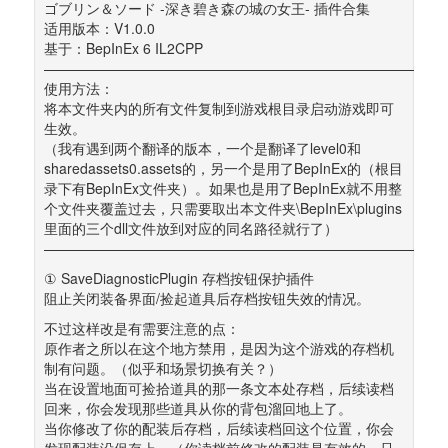
ゴブリン＆ソード -深き碧き森の城の女王- 插件合集 
适用版本：V1.0.0 
基于：BepInEx 6 IL2CPP 
———————————————————————————— 
使用方法： 
将本文件夹内的所有文件复制到游戏根目录启动游戏即可
生效。 
（我有遇到两个翻译的版本，一个是翻译了level0和
sharedassets0.assets的，另一个是用了BepInEx的（根目
录下有BepInEx文件夹）。如果也是用了BepInEx就不用整
个文件夹覆盖过去，只需要取出本文件夹\BepInEx\plugins
里面的三个dll文件放到对应的同名路径就行了） 
————————————————————————————
① SaveDiagnosticPlugin 存档按钮保护插件 
阻止关闭装备界面/捡起道具后存档按钮失效的情况。
不过这样改是有需要注意的点： 
原作者之所以在这个地方禁用，是因为这个游戏的存档机
制有问题。（似乎和场景切换有关？） 
当在设置地面可捡拾道具的那一条文本处存档，后续读档
回来，你会发现那些道具从你的背包溜回地上了。 
当你修改了你的配装后存档，后续读档回这个位置，你会
发现配装没保存上。（你读档前修改的配装是有效的，只