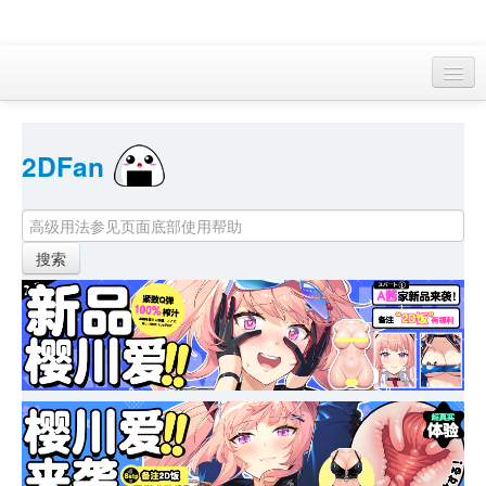
访客 
2DFan 
首页
找游戏 
下资源
目录
本月新作
站内动态
小组
KF Online