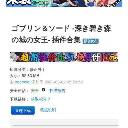
ゴブリン＆ソード -深き碧き森
の城の女王- 插件合集 
原创发布
所属分类：修正补丁 
大小：52.83 MB 
由 
eeeeelei
添加于 2026-06-02 05:29:52 
安全评估： 
安全
扫描报告
下载链接： 
获取积分？
载点说明
直连下载
———————————————————————————— 