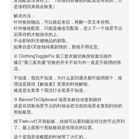
是读档回来就会恢复）
解决办法： 
针对捡拾物品，可以捡起来后，再翻一页文本存档。 
针对修改配装，只能是修改完配装，进入下一个场景节点
后再存档才能保存的上。 
不会影响到关键物品的获取。 
如果你是CE改钱纯看剧情的，那就不用在意。
② ClothingToggleFix 第三套衣服切换按钮激活插件 
修正“第三套衣服”切换的开关不知为何一直是不能用的情
况。
不知道，我也不知道，为什么直到通关都不能用那个，按
理说是获得【解放者】奖章的时候解锁。 
难道是全奖章？我没打全奖章不知道。
③ BannerToClipboard 场景名称自动复制插件 
就是在切换场景节点的时候会把当前的场景名复制到你的
剪贴板里。
按下win+v打开剪贴板，你就可以看到最近经过的节点序列
了。最上面那个剪贴板就是你现在的位置。
这个是我弄攻略图的时候帮了大忙的...