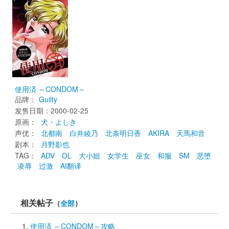
使用済 ～CONDOM～
品牌：
Guilty
发售日期：2000-02-25 
原画： 
犬・よしき
声优： 
北都南
白井綾乃
北条明日香
AKIRA
天馬和音
剧本： 
月野影也
TAG： 
ADV
OL
大小姐
女学生
巫女
和服
SM
恶堕
凌辱
过激
AI翻译
相关帖子
（
全部
）
使用済 ～CONDOM～攻略