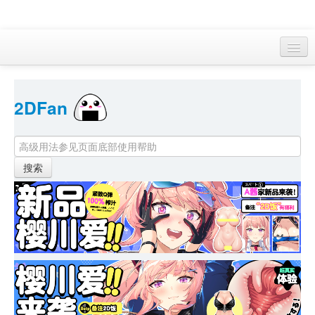
访客 
2DFan 
首页
找游戏 
下资源
目录
本月新作
站内动态
小组
KF Online