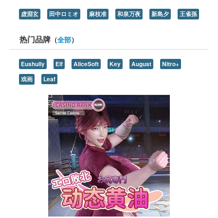
虚淵玄
田中ロミオ
麻枝准
和泉万夜
新島夕
王雀孫
热门品牌
（
全部
）
Eushully
Elf
AliceSoft
Key
August
Nitro+
戏画
Leaf