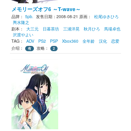
メモリーズオフ6 ～T-wave～
品牌：
5pb.
发售日期：2008-08-21
原画： 
松尾ゆきひろ
輿水隆之
剧本： 
大三元
日暮茶坊
三浦洋晃
秋月ひろ
馬場卓也
沢渡やよい
TAG： 
ADV
PS2
PSP
Xbox360
全年龄
汉化
恋爱
介绍：
攻略：
有
2