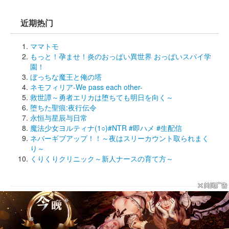
近期热门
ママトモ
もっと！孕ませ！炎のおっぱい異世界 おっぱいスパイ学
園！
ぼっちな魔王と俺の塔
ネモフィリア-We pass each other-
救世譚～勇者エリカは堕ちても明日を向く～
堕ちた聖痕:夜行伝令
永恒与星辰与日常
魔法少女ヨルティナ(1○)#NTR #即ハメ #生配信
ネバーギブアップ！！～夜はスリーカウント取られまく
り～
くりくりクリニック～新人ナースの育て方～
© Since 
2DFan
2005
版权声明
新手指引
使用帮助
站务反馈
域名线路