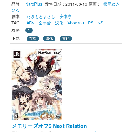
品牌：
NitroPlus
发售日期：2011-06-16
原画： 
松尾ゆき
ひろ
剧本： 
たきもとまさし
安本亨
TAG： 
ADV
全年龄
汉化
Xbox360
PS
NS
攻略：
1
下载： 
存档
汉化
其他
メモリーズオフ6 Next Relation