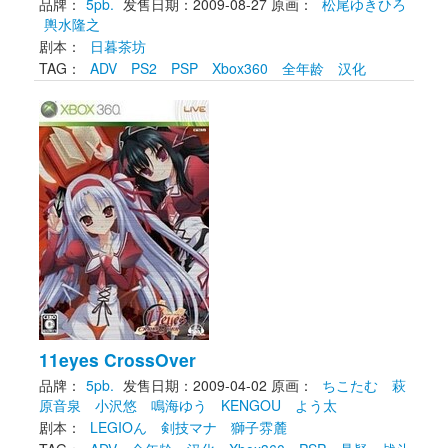
品牌：
5pb.
发售日期：2009-08-27
原画： 
松尾ゆきひろ
輿水隆之
剧本： 
日暮茶坊
TAG： 
ADV
PS2
PSP
Xbox360
全年龄
汉化
11eyes CrossOver
品牌：
5pb.
发售日期：2009-04-02
原画： 
ちこたむ
萩
原音泉
小沢悠
鳴海ゆう
KENGOU
よう太
剧本： 
LEGIOん
剣技マナ
獅子雰麓