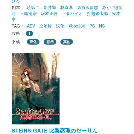
ひろ
剧本： 
暁影二
新井輝
林直孝
気賀沢昌志
みかづき紅
月
三輪清宗
坂本正吾
下倉バイオ
打越鋼太郎
安本
亨
TAG： 
ADV
全年龄
汉化
Xbox360
PS
NS
攻略：
1
下载： 
汉化
存档
其他
STEINS;GATE 比翼恋理のだーりん