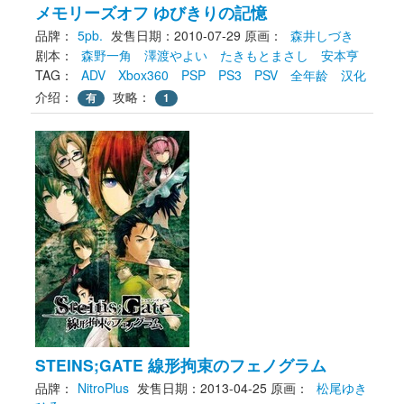
メモリーズオフ ゆびきりの記憶
品牌：
5pb.
发售日期：2010-07-29
原画： 
森井しづき
剧本： 
森野一角
澤渡やよい
たきもとまさし
安本亨
TAG： 
ADV
Xbox360
PSP
PS3
PSV
全年龄
汉化
介绍：
攻略：
有
1
STEINS;GATE 線形拘束のフェノグラム
品牌：
NitroPlus
发售日期：2013-04-25
原画： 
松尾ゆき