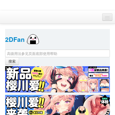
访客 
2DFan 
首页
找游戏 
下资源
目录
本月新作
站内动态
小组
KF Online