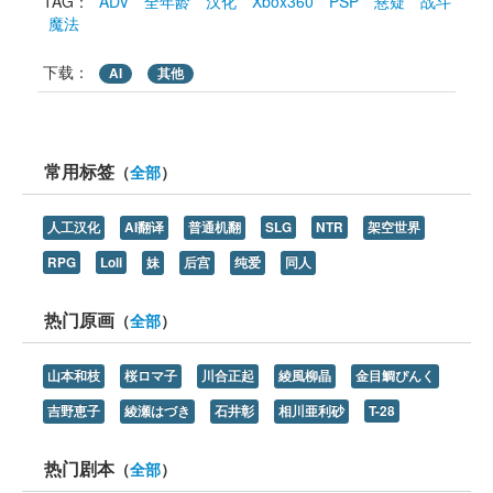
TAG： 
ADV
全年龄
汉化
Xbox360
PSP
悬疑
战斗
魔法
下载： 
AI
其他
常用标签
（
全部
）
人工汉化
AI翻译
普通机翻
SLG
NTR
架空世界
RPG
Loli
妹
后宫
纯爱
同人
热门原画
（
全部
）
山本和枝
桜ロマ子
川合正起
綾風柳晶
金目鯛ぴんく
吉野恵子
綾瀬はづき
石井彰
相川亜利砂
T-28
热门剧本
（
全部
）