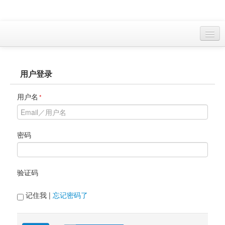
访客 
用户登录
首页
找游戏 
用户名
*
下资源
目录
密码
本月新作
验证码
站内动态
小组
记住我 | 
忘记密码了
KF Online