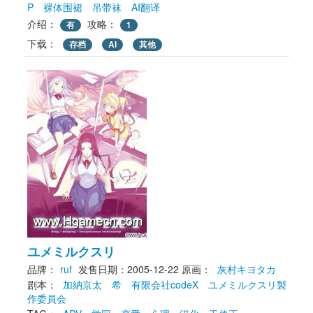
P
裸体围裙
吊带袜
AI翻译
介绍：
攻略：
有
1
下载： 
存档
AI
其他
ユメミルクスリ
品牌：
ruf
发售日期：2005-12-22
原画： 
灰村キヨタカ
剧本： 
加納京太
希
有限会社codeX
ユメミルクスリ製
作委員会