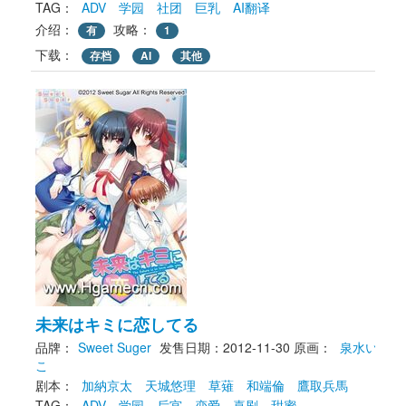
TAG： 
ADV
学园
社团
巨乳
AI翻译
介绍：
攻略：
有
1
下载： 
存档
AI
其他
未来はキミに恋してる
品牌：
Sweet Suger
发售日期：2012-11-30
原画： 
泉水い
こ
剧本： 
加納京太
天城悠理
草薙
和端倫
鷹取兵馬
TAG： 
ADV
学园
后宫
恋爱
喜剧
甜蜜