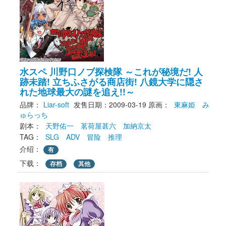
水スペ 川野口ノブ探検隊 ～これが秘境だ! 人
跡未踏! 立ちふさがる商店街! 八鏡大学に隠さ
れた地球最大の謎を追え!!～
品牌：
Liar-soft
发售日期：2009-03-19
原画： 
東麻姫
み
ゅらっち
剧本： 
天野佑一
茗荷屋甚六
加納京太
TAG： 
SLG
ADV
冒险
推理
介绍：
有
下载： 
存档
其他