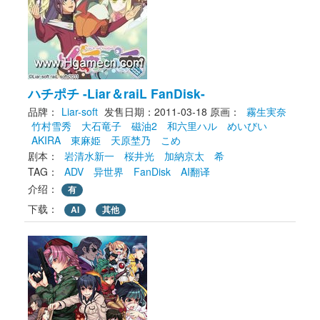
ハチポチ -Liar＆raiL FanDisk-
品牌：
Liar-soft
发售日期：2011-03-18
原画： 
霧生実奈
竹村雪秀
大石竜子
磁油2
和六里ハル
めいびい
AKIRA
東麻姫
天原埜乃
こめ
剧本： 
岩清水新一
桜井光
加納京太
希
TAG： 
ADV
异世界
FanDisk
AI翻译
介绍：
有
下载： 
AI
其他