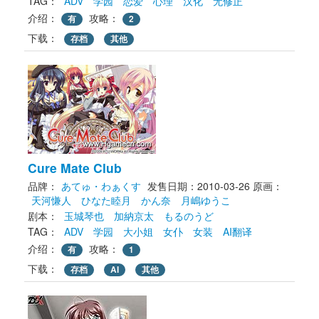
TAG： 
ADV
学园
恋爱
心理
汉化
无修正
介绍：
攻略：
有
2
下载： 
存档
其他
Cure Mate Club
品牌：
あてゅ・わぁくす
发售日期：2010-03-26
原画： 
天河慊人
ひなた睦月
かん奈
月嶋ゆうこ
剧本： 
玉城琴也
加納京太
もるのうど
TAG： 
ADV
学园
大小姐
女仆
女装
AI翻译
介绍：
攻略：
有
1
下载： 
存档
AI
其他