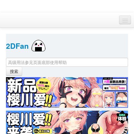
访客 
2DFan 
首页
找游戏 
下资源
目录
本月新作
站内动态
小组
KF Online