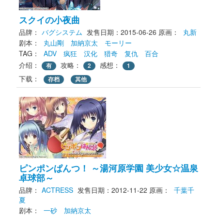
スクイの小夜曲
品牌：
バグシステム
发售日期：2015-06-26
原画： 
丸新
剧本： 
丸山剛
加納京太
モーリー
TAG： 
ADV
疯狂
汉化
猎奇
复仇
百合
介绍：
攻略：
感想：
有
2
1
下载： 
存档
其他
ピンポンぱんつ！ ～湯河原学園 美少女☆温泉
卓球部～
品牌：
ACTRESS
发售日期：2012-11-22
原画： 
千葉千
夏
剧本： 
一砂
加納京太