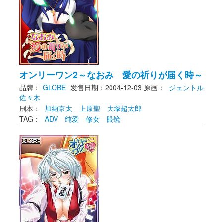
オンリーワン2～なおみ 愛の祈りが届く時～
品牌：
GLOBE
发售日期：2004-12-03
原画： 
ジェントル
佐々木
剧本： 
加納京太
上原聖
大塚超太郎
TAG： 
ADV
纯爱
修女
眼镜