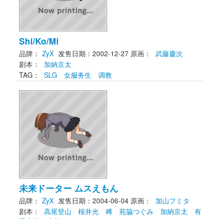
Shi/Ko/Mi
品牌：
ZyX
发售日期：2002-12-27
原画： 
武藤慶次
剧本： 
加納京太
TAG： 
SLG
女服务生
调教
未来ドーター ムスえもん
品牌：
ZyX
发售日期：2004-06-04
原画： 
加山フミタ
剧本： 
高尾登山
桜井光
稀
苑脇つぐみ
加納京太
有