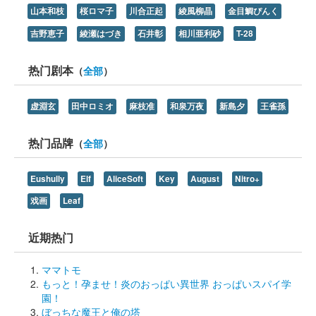
山本和枝
桜ロマ子
川合正起
綾風柳晶
金目鯛ぴんく
吉野恵子
綾瀬はづき
石井彰
相川亜利砂
T-28
热门剧本
（
全部
）
虚淵玄
田中ロミオ
麻枝准
和泉万夜
新島夕
王雀孫
热门品牌
（
全部
）
Eushully
Elf
AliceSoft
Key
August
Nitro+
戏画
Leaf
近期热门
ママトモ
もっと！孕ませ！炎のおっぱい異世界 おっぱいスパイ学
園！
ぼっちな魔王と俺の塔