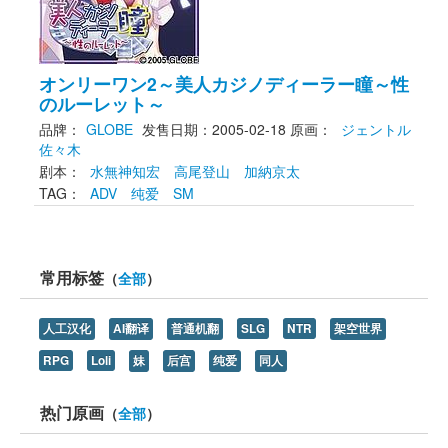
オンリーワン2～美人カジノディーラー瞳～性
のルーレット～
品牌：
GLOBE
发售日期：2005-02-18
原画： 
ジェントル
佐々木
剧本： 
水無神知宏
高尾登山
加納京太
TAG： 
ADV
纯爱
SM
常用标签
（
全部
）
人工汉化
AI翻译
普通机翻
SLG
NTR
架空世界
RPG
Loli
妹
后宫
纯爱
同人
热门原画
（
全部
）