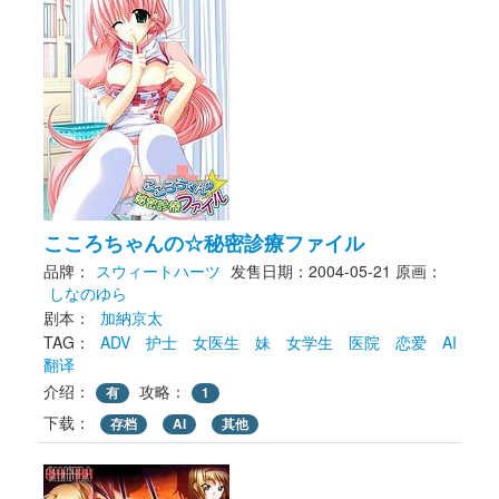
こころちゃんの☆秘密診療ファイル
品牌：
スウィートハーツ
发售日期：2004-05-21
原画： 
しなのゆら
剧本： 
加納京太
TAG： 
ADV
护士
女医生
妹
女学生
医院
恋爱
AI
翻译
介绍：
攻略：
有
1
下载： 
存档
AI
其他