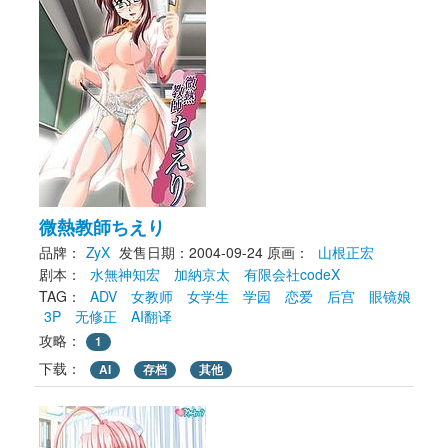
微熱教師ちえり
品牌：
ZyX
发售日期：2004-09-24
原画： 
山根正宏
剧本： 
水無神知宏
加納京太
有限会社codeX
TAG： 
ADV
女教师
女学生
学园
恋爱
后宫
眼镜娘
3P
无修正
AI翻译
攻略：
1
下载： 
AI
存档
其他