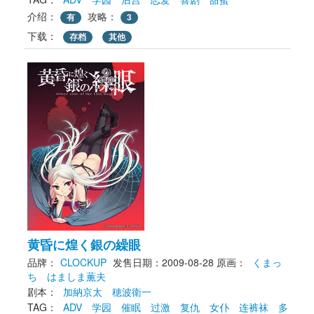
介绍：
攻略：
有
3
下载： 
存档
其他
黄昏に煌く銀の繰眼
品牌：
CLOCKUP
发售日期：2009-08-28
原画： 
くまっ
ち
はましま薫夫
剧本： 
加納京太
穂波衛一
TAG： 
ADV
学园
催眠
过激
复仇
女仆
连裤袜
多