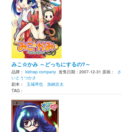
みこ☆かみ ～どっちにするの?～
品牌：
kidnap company
发售日期：2007-12-31
原画： 
さ
いとうつかさ
剧本： 
玉城琴也
加納京太
TAG： 