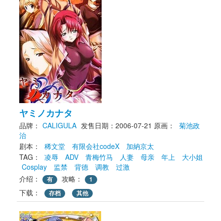
ヤミノカナタ
品牌：
CALIGULA
发售日期：2006-07-21
原画： 
菊池政
治
剧本： 
稀文堂
有限会社codeX
加納京太
TAG： 
凌辱
ADV
青梅竹马
人妻
母亲
年上
大小姐
Cosplay
监禁
背德
调教
过激
介绍：
攻略：
有
1
下载： 
存档
其他