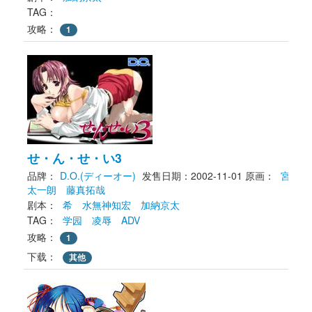
TAG： 
攻略：
1
せ・ん・せ・い3
品牌：
D.O.(ディーオー)
发售日期：2002-11-01
原画： 
宮
太一朗
藤真拓哉
剧本： 
希
水無神知宏
加納京太
TAG： 
学园
凌辱
ADV
攻略：
1
下载： 
其他