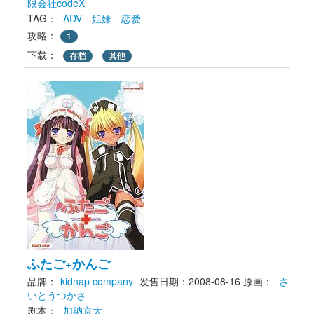
限会社codeX
TAG： 
ADV
姐妹
恋爱
攻略：
1
下载： 
存档
其他
ふたご+かんご
品牌：
kidnap company
发售日期：2008-08-16
原画： 
さ
いとうつかさ
剧本： 
加納京太