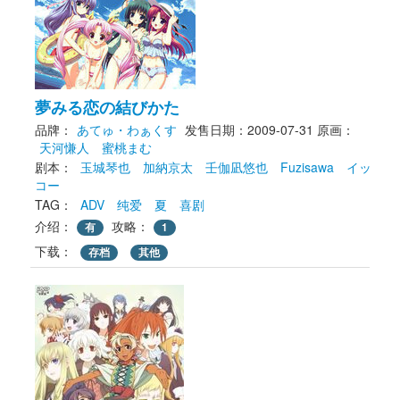
夢みる恋の結びかた
品牌：
あてゅ・わぁくす
发售日期：2009-07-31
原画： 
天河慊人
蜜桃まむ
剧本： 
玉城琴也
加納京太
壬伽凪悠也
Fuzisawa
イッ
コー
TAG： 
ADV
纯爱
夏
喜剧
介绍：
攻略：
有
1
下载： 
存档
其他