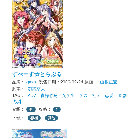
すぺーす☆とらぶる
品牌：
gash
发售日期：2006-02-24
原画： 
山根正宏
剧本： 
加納京太
TAG： 
ADV
青梅竹马
女学生
学园
社团
恋爱
喜剧
战斗
介绍：
攻略：
有
1
下载： 
存档
其他