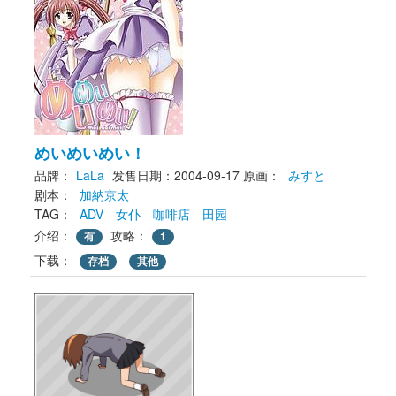
めいめいめい！
品牌：
LaLa
发售日期：2004-09-17
原画： 
みすと
剧本： 
加納京太
TAG： 
ADV
女仆
咖啡店
田园
介绍：
攻略：
有
1
下载： 
存档
其他