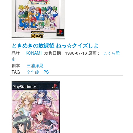
ときめきの放課後 ねっ☆クイズしよ
品牌：
KONAMI
发售日期：1998-07-16
原画： 
こくら雅
史
剧本： 
三浦洋晃
TAG： 
全年龄
PS