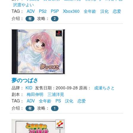
沢渡やよい
TAG： 
ADV
PS2
PSP
Xbox360
全年龄
汉化
恋爱
介绍：
攻略：
有
2
夢のつばさ
品牌：
KID
发售日期：2000-09-28
原画： 
成瀬ちさと
剧本： 
梅田伸明
三浦洋晃
TAG： 
ADV
全年龄
PS
汉化
恋爱
介绍：
攻略：
有
1