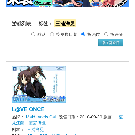
游戏列表 － 标签： 
三浦洋晃
默认 
按发售日期 
按热度 
按评分 
添加新条目
L@VE ONCE
品牌：
Maid meets Cat
发售日期：2010-09-30
原画： 
蓮
見江蘭
藤宮博也
剧本： 
三浦洋晃