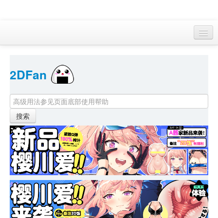
访客 
2DFan 
首页
找游戏 
下资源
目录
本月新作
站内动态
小组
KF Online