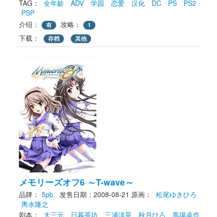
TAG： 
全年龄
ADV
学园
恋爱
汉化
DC
PS
PS2
PSP
介绍：
攻略：
有
1
下载： 
存档
其他
メモリーズオフ6 ～T-wave～
品牌：
5pb.
发售日期：2008-08-21
原画： 
松尾ゆきひろ
輿水隆之
剧本： 
大三元
日暮茶坊
三浦洋晃
秋月ひろ
馬場卓也