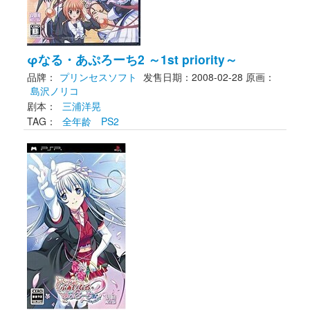
φなる・あぷろーち2 ～1st priority～
品牌：
プリンセスソフト
发售日期：2008-02-28
原画： 
島沢ノリコ
剧本： 
三浦洋晃
TAG： 
全年龄
PS2