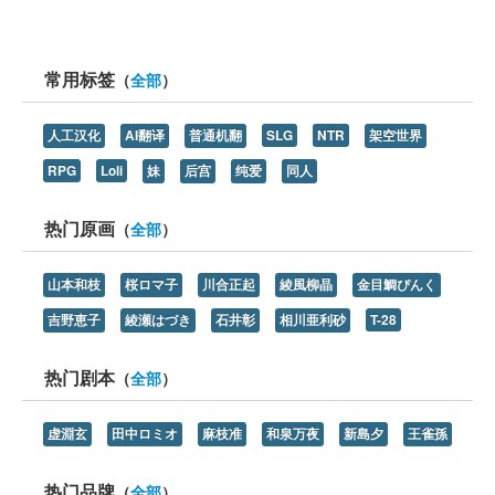
常用标签
（
全部
）
人工汉化
AI翻译
普通机翻
SLG
NTR
架空世界
RPG
Loli
妹
后宫
纯爱
同人
热门原画
（
全部
）
山本和枝
桜ロマ子
川合正起
綾風柳晶
金目鯛ぴんく
吉野恵子
綾瀬はづき
石井彰
相川亜利砂
T-28
热门剧本
（
全部
）
虚淵玄
田中ロミオ
麻枝准
和泉万夜
新島夕
王雀孫
热门品牌
（
全部
）