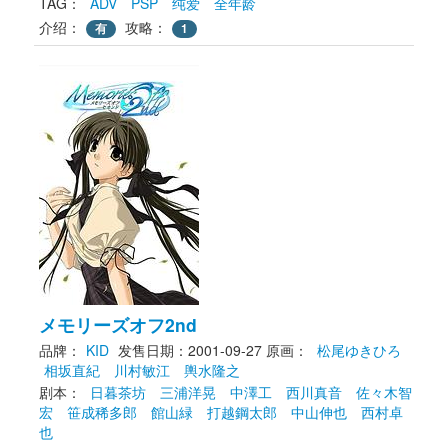
TAG： 
ADV
PSP
纯爱
全年龄
介绍：
攻略：
有
1
メモリーズオフ2nd
品牌：
KID
发售日期：2001-09-27
原画： 
松尾ゆきひろ
相坂直紀
川村敏江
輿水隆之
剧本： 
日暮茶坊
三浦洋晃
中澤工
西川真音
佐々木智
宏
笹成稀多郎
館山緑
打越鋼太郎
中山伸也
西村卓
也