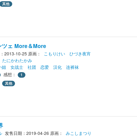
其他
ェ More＆More
2013-10-25
原画： 
こもりけい
ひづき夜宵
たにかわたかみ
小姐
女战士
社团
恋爱
汉化
连裤袜
感想：
1
其他
界
ル
发售日期：2019-04-26
原画： 
みこしまつり