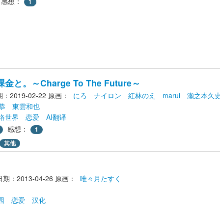
感想：
1
。～Charge To The Future～
2019-02-22
原画： 
にろ
ナイロン
紅林のえ
marui
瀬之本久
恭
東雲和也
络世界
恋爱
AI翻译
感想：
1
其他
期：2013-04-26
原画： 
唯々月たすく
园
恋爱
汉化