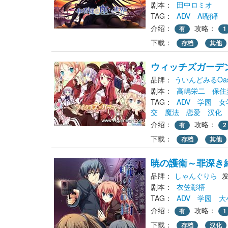
剧本： 
田中ロミオ
TAG： 
ADV
AI翻译
介绍：
攻略：
有
1
下载： 
存档
其他
ウィッチズガーデ
品牌：
ういんどみるOas
剧本： 
高嶋栄二
保住
TAG： 
ADV
学园
女
交
魔法
恋爱
汉化
介绍：
攻略：
有
2
下载： 
存档
其他
暁の護衛～罪深き
品牌：
しゃんぐりら
发
剧本： 
衣笠彰梧
TAG： 
ADV
学园
大
介绍：
攻略：
有
1
下载： 
存档
汉化