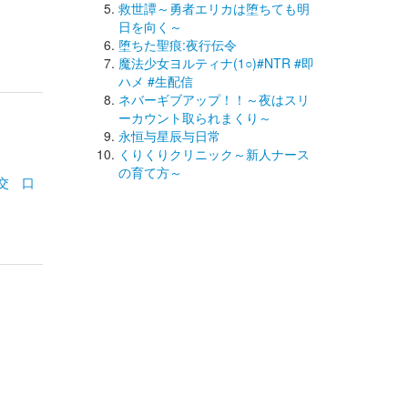
救世譚～勇者エリカは堕ちても明
日を向く～
堕ちた聖痕:夜行伝令
魔法少女ヨルティナ(1○)#NTR #即
ハメ #生配信
ネバーギブアップ！！～夜はスリ
ーカウント取られまくり～
永恒与星辰与日常
くりくりクリニック～新人ナース
の育て方～
交
口