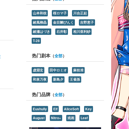
山本和枝
桜ロマ子
川合正起
綾風柳晶
金目鯛ぴんく
吉野恵子
綾瀬はづき
石井彰
相川亜利砂
T-28
热门剧本
史
（
全部
）
虚淵玄
田中ロミオ
麻枝准
和泉万夜
新島夕
王雀孫
热门品牌
（
全部
）
Eushully
Elf
AliceSoft
Key
August
Nitro+
戏画
Leaf