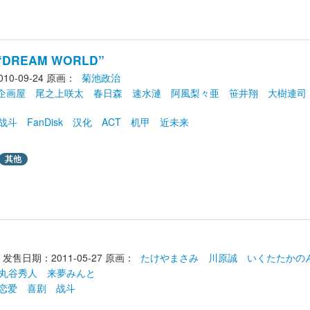
X“DREAM WORLD”
0-09-24
原画： 
菊池政治
h企画屋
尾之上咲太
春日森
速水漣
阿風梨々亜
笹井翔
大樹連司
战斗
FanDisk
汉化
ACT
机甲
近未来
其他
发售日期：2011-05-27
原画： 
たけやまさみ
川原誠
いくたたかの
丸谷秀人
来夢みんと
恋爱
喜剧
战斗