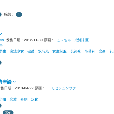
感想：
1
ン
is
发售日期：2012-11-30
原画： 
こ～ちゃ
成瀬未亜
圭
学生
魔法少女
破处
双马尾
女生制服
长筒袜
吊带袜
变身
乳
終末論～
售日期：2010-04-22
原画： 
トモセシュンサク
小姐
恋爱
喜剧
汉化
其他