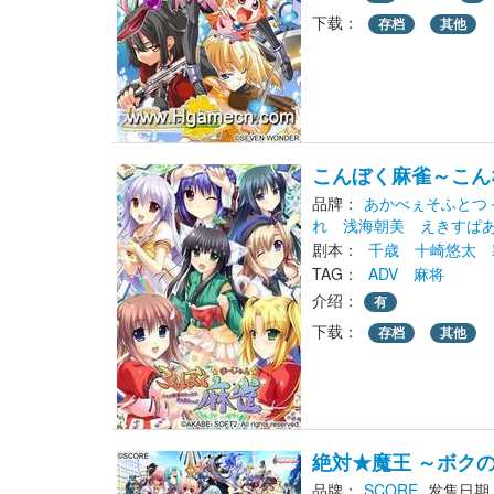
下载： 
存档
其他
こんぼく麻雀～こん
品牌：
あかべぇそふとつ
れ
浅海朝美
えきすぱ
剧本： 
千歳
十崎悠太
TAG： 
ADV
麻将
介绍：
有
下载： 
存档
其他
絶対★魔王 ～ボク
品牌：
SCORE
发售日期：2