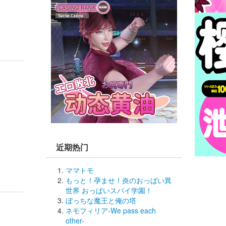
近期热门
ママトモ
もっと！孕ませ！炎のおっぱい異
世界 おっぱいスパイ学園！
ぼっちな魔王と俺の塔
ネモフィリア-We pass each 
other-