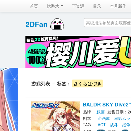
首页
找游戏 
下资源
目录
本月新作
2DFan 
游戏列表 － 标签： 
さくらはづき
BALDR SKY Dive
品牌：
戯画
发售日期：200
剧本： 
企画屋
卑影ムラ
TAG： 
ACT
战斗
战争