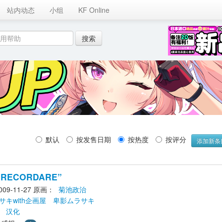
站内动态
小组
KF Online
默认 
按发售日期 
按热度 
按评分 
添加新条
2“RECORDARE”
9-11-27
原画： 
菊池政治
サキwith企画屋
卑影ムラサキ
汉化