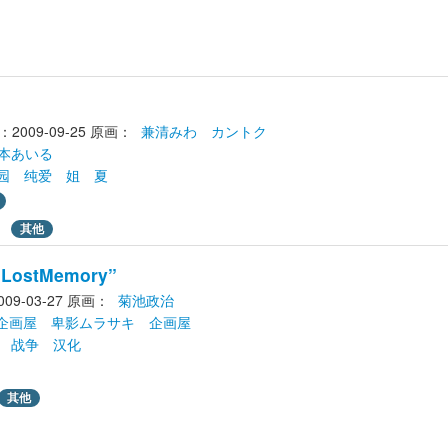
009-09-25
原画： 
兼清みわ
カントク
本あいる
园
纯爱
姐
夏
其他
“LostMemory”
9-03-27
原画： 
菊池政治
h企画屋
卑影ムラサキ
企画屋
战争
汉化
其他