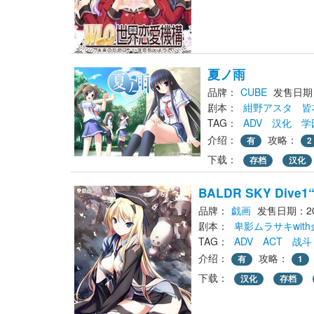
夏ノ雨
品牌：
CUBE
发售日期：2
剧本： 
紺野アスタ
皆
TAG： 
ADV
汉化
学
介绍：
攻略：
有
2
下载： 
存档
汉化
BALDR SKY Dive1
品牌：
戯画
发售日期：200
剧本： 
卑影ムラサキwit
TAG： 
ADV
ACT
战斗
介绍：
攻略：
有
1
下载： 
汉化
存档