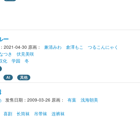
ルー
021-04-30
原画： 
兼清みわ
倉澤もこ
つるこんにゃく
なつき
伏見美咲
汉化
学园
冬
AI
其他
構
ぅ
发售日期：2009-03-26
原画： 
有葉
浅海朝美
喜剧
长筒袜
吊带袜
连裤袜