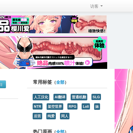
访客 
常用标签
（
全部
）
目
人工汉化
AI翻译
普通机翻
SLG
NTR
架空世界
RPG
Loli
妹
后宫
纯爱
同人
热门原画
（
全部
）