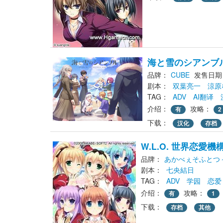
海と雪のシアンブ
品牌：
CUBE
发售日期：2
剧本： 
双葉亮一
涼原
TAG： 
ADV
AI翻译
介绍：
攻略：
有
2
下载： 
汉化
存档
W.L.O. 世界恋愛機
品牌：
あかべぇそふとつ
剧本： 
七央結日
TAG： 
ADV
学园
恋爱
介绍：
攻略：
有
1
下载： 
存档
其他