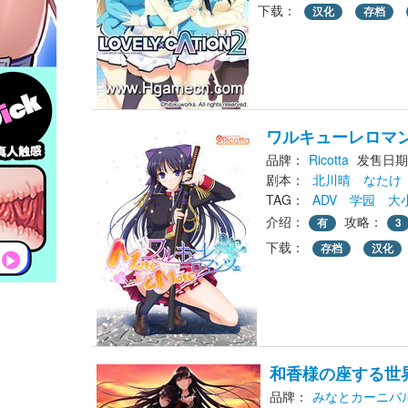
下载： 
汉化
存档
ワルキューレロマンツ
品牌：
Ricotta
发售日期：
剧本： 
北川晴
なたけ
TAG： 
ADV
学园
大
介绍：
攻略：
有
3
下载： 
存档
汉化
和香様の座する世
品牌：
みなとカーニバ