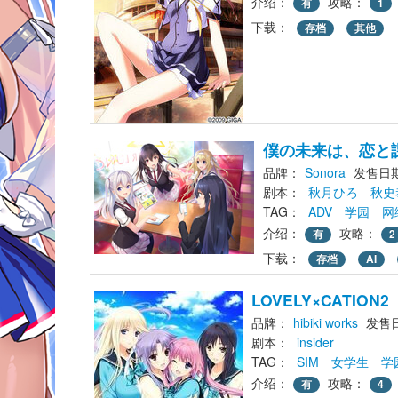
介绍：
攻略：
有
1
下载： 
存档
其他
僕の未来は、恋と課金と
品牌：
Sonora
发售日期：
剧本： 
秋月ひろ
秋史
TAG： 
ADV
学园
网
介绍：
攻略：
有
2
下载： 
存档
AI
LOVELY×CATION2
品牌：
hibiki works
发售日
剧本： 
insider
TAG： 
SIM
女学生
学
介绍：
攻略：
有
4