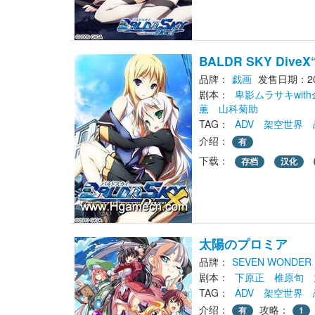
BALDR SKY Dive
品牌：
戯画
发售日期：201
剧本： 
卑影ムラサキwit
薫
山科菊助
TAG： 
ADV
架空世界
介绍：
有
下载： 
存档
汉化
太陽のプロミア
品牌：
SEVEN WONDER
剧本： 
下原正
椎原旬
TAG： 
ADV
架空世界
介绍：
攻略：
有
1