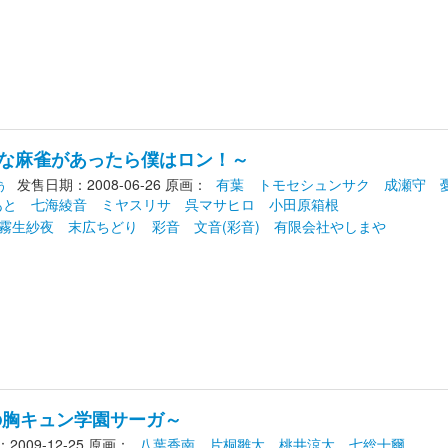
な麻雀があったら僕はロン！～
ぅ
发售日期：2008-06-26
原画： 
有葉
トモセシュンサク
成瀬守
あと
七海綾音
ミヤスリサ
呉マサヒロ
小田原箱根
霧生紗夜
末広ちどり
彩音
文音(彩音)
有限会社やしまや
の胸キュン学園サーガ～
009-12-25
原画： 
八葉香南
片桐雛太
桃井涼太
七総十爾